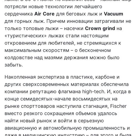
потрясли новые технологии легчайшего
сердечника
Air
Core
для беговых лыж и
Vacuum
для горных лыж. Причем инновации затрагивали не
только топовые лыжи – насечки
С
rown
grind
на
«туристических» лыжах стали настоящим
откровением для любителей, не стремящихся к
максимальным скоростям – о бесконечном
колдовстве над мазями держания можно было
забыть.
Накопленная экспертиза в пластике, карбоне и
других сверхсовременных материалах обеспечила
компании репутацию флагмана
high
-
tech
. И, когда
в
конце семидесятых-начале восьмидесятых на
рынке спорттоваров наступила стагнация, Fischer
вместо резкого сокращения объемов удалось
найти новый рынок и войти в серьезную
авиационную и автомобильную промышленность и
даже в медицинскую индустрию – для этого и была