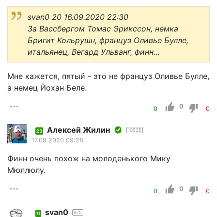
svan0 20 16.09.2020 22:30
За Вассбергом Томас Эрикссон, немка
Бригит Кольрушн, француз Оливье Булле,
итальянец, Вегард Ульванг, финн…
Мне кажется, пятый - это не француз Оливье Булле,
а немец Йохан Беле.
0
0
0
Алексей Жилин
10535
23
17.09.2020 09:28
Финн очень похож на молоденького Мику
Мюллюлу.
0
0
0
svan0
975
11