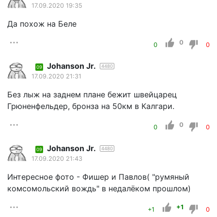
17.09.2020 19:35
Да похож на Беле
0
0
0
Johanson Jr.
4480
09
17.09.2020 21:31
Без лыж на заднем плане бежит швейцарец
Грюненфельдер, бронза на 50км в Калгари.
0
0
0
Johanson Jr.
4480
09
17.09.2020 21:43
Интересное фото - Фишер и Павлов( "румяный
комсомольский вождь" в недалёком прошлом)
+1
+1
0