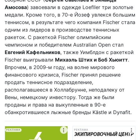
Амосова
) завоевали в одежде Loefller три золотые
медали. Кроме того, в 70-е Йозеф увлекся большим
теннисом, в результате чего компания Fischer стала
одним из лидеров в производстве теннисных
ракеток. С ракеткой Fischer олимпийским
чемпионом и победителем Australian Open стал
Евгений Кафельников
, также Уимблдон с ракеткой
Fischer выигрывали
Михаэль Штих и Боб Хьюитт
.
Впрочем, в 2009-м году, на волне мирового
финансового кризиса,
Fischer
принял решение
продать теннисное подразделение,
располагавшееся в Холлабрунне
, неподалеку от
Вены, немецкому инвестору. Тогда же были
проданы и права на выкупленные в 90-е
обанкротившиеся лыжные бренды
Kästle и Dynafit.
РЕКЛАМА
РЕКЛАМА