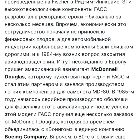
произведенные на
Fischer
в Рид-им-Иннкрайс. Эти
высокотехнологичные компоненты
FACC
разработал в рекордные сроки – буквально за
несколько месяцев. Впрочем, экономически это
сотрудничество поначалу не приносило
финансовых плодов, а для автомобильной
индустрии карбоновые компоненты были слишком
дорогими, и к 1984-му возник вопрос закрытия
авиаподразделения. И тут неожиданно в Европу
пришел американский авиагигант
McDonnell
Douglas
, которому нужен был партнер – и
FACC
и
стал этим партнером и занялся производством
легких компонентов для самолета
MD
-80. В 1985-м
году началось серийное производство оболочки
для фюзеляжа этого авиалайнера и после успеха
этой модели
FACC
получил еще несколько заказов
от McDonnell Douglas, которая со временем
объединилась с «Боингом» в единую компанию
Boeing
Company
. Впрочем, в 80-е это были еще