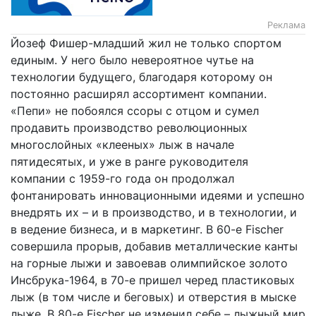
Реклама
Йозеф Фишер-младший жил не только спортом
единым. У него было невероятное чутье на
технологии будущего, благодаря которому он
постоянно расширял ассортимент компании.
«Пепи» не побоялся ссоры с отцом и сумел
продавить производство революционных
многослойных «клееных» лыж в начале
пятидесятых, и уже в ранге руководителя
компании с 1959-го года он продолжал
фонтанировать инновационными идеями и успешно
внедрять их – и в производство, и в технологии, и
в ведение бизнеса, и в маркетинг. В 60-е
Fischer
совершила прорыв, добавив металлические канты
на горные лыжи и завоевав олимпийское золото
Инсбрука-1964, в 70-е пришел черед пластиковых
лыж (в том числе и беговых) и отверстия в мыске
лыже. В 80-е
Fischer
не изменил себе – лыжный мир