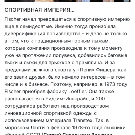
СПОРТИВНАЯ ИМПЕРИЯ…
Fischer начал превращаться в спортивную империю
еще в семидесятые. Именно тогда произошла
диверсификация производства – и дело не только
в том, что к традиционным горным лыжам,
которые компания производила к тому моменту
уже на протяжении полувека, добавились беговые
лыжи и лыжи для прыжков с трамплина. И
за
пределами лыжного спорта у «Пепи» Фишера, как
его звали друзья, было немало интересов – в том
числе и в бизнесе. Поэтому, например, в 1973 году
Fischer приобрел фабрику Loeffler. Она также
располагается в Рид-им-Иннкрайс, и 200
сотрудников работают над производством
инновационной спортивной одежды с
использованием материала
Transtex
. Так, в
морозном Лахти в феврале 1978-го года лыжники
сборной СССР (
Сергей Савельев и Зинаида