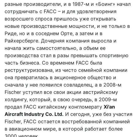
разные производители, и в 1987-м и «Боинг» начал
сотрудничать с
FACC
– и для удовлетворения
возросшего спроса пришлось уже открывать
новые производственные мощности, и не только в
Риде, но и в соседнем Орте, а затем и в
Райхерсберге. Дочерняя компания выросла и
начала жить самостоятельно, а объем ее
производства стал в разы превышать спортивную
часть бизнеса. Со временем
FACC
была
реструктуризована, из чисто семейной компании
она превратилась в акционерное общество и
сначала у нее появился совладелец, а в 2008-м
Fischer
уступил все свои акции австрийскому
холдингу, который, в свою очередь, в 2009-м
продал
FACC
китайскому конгломерату
Xi'an
Aircraft Industry Co. Ltd.
И сегодня, уже без участия
Fischer
,
FACC
остается востребованной компанией
в авиационном мире, в которой работает более
3000 человек.