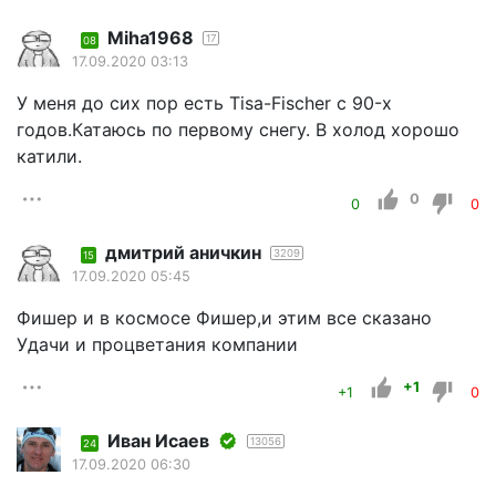
Miha1968
17
08
17.09.2020 03:13
У меня до сих пор есть Тisa-Fischer c 90-х
годов.Катаюсь по первому снегу. В холод хорошо
катили.
0
0
0
дмитрий аничкин
3209
15
17.09.2020 05:45
Фишер и в космосе Фишер,и этим все сказано
Удачи и процветания компании
+1
+1
0
Иван Исаев
13056
24
17.09.2020 06:30