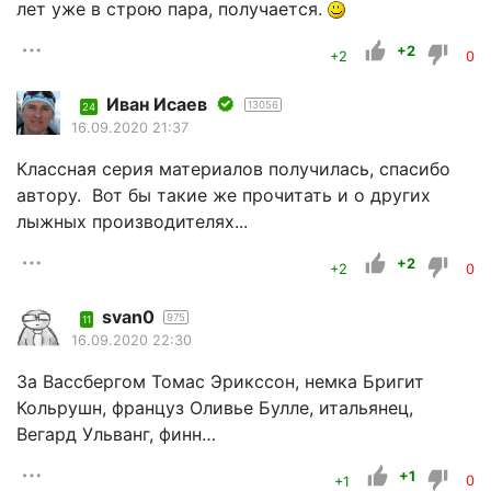
лет уже в строю пара, получается.
+2
+2
0
Иван Исаев
13056
24
16.09.2020 21:37
Классная серия материалов получилась, спасибо
автору. Вот бы такие же прочитать и о других
лыжных производителях...
+2
+2
0
svan0
975
11
16.09.2020 22:30
За Вассбергом Томас Эрикссон, немка Бригит
Кольрушн, француз Оливье Булле, итальянец,
Вегард Ульванг, финн…
+1
+1
0