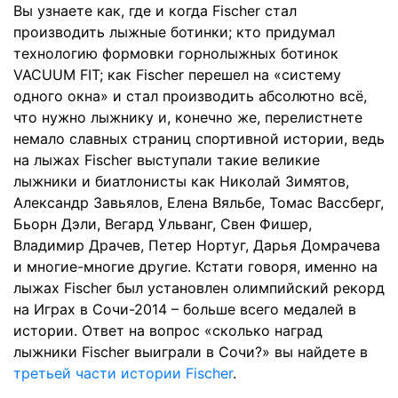
Вы узнаете как, где и когда
Fischer
стал
производить лыжные ботинки; кто придумал
технологию формовки горнолыжных ботинок
VACUUM
FIT
; как
Fischer
перешел на «систему
одного окна» и стал производить абсолютно всё,
что нужно лыжнику и, конечно же, перелистнете
немало славных страниц спортивной истории, ведь
на лыжах
Fischer
выступали такие великие
лыжники и биатлонисты как Николай Зимятов,
Александр Завьялов, Елена Вяльбе, Томас Вассберг,
Бьорн Дэли, Вегард Ульванг, Свен Фишер,
Владимир Драчев, Петер Нортуг, Дарья Домрачева
и многие-многие другие. Кстати говоря, именно на
лыжах
Fischer
был установлен олимпийский рекорд
на Играх в Сочи-2014 – больше всего медалей в
истории. Ответ на вопрос «сколько наград
лыжники
Fischer
выиграли в Сочи?» вы найдете в
третьей части истории Fischer
.