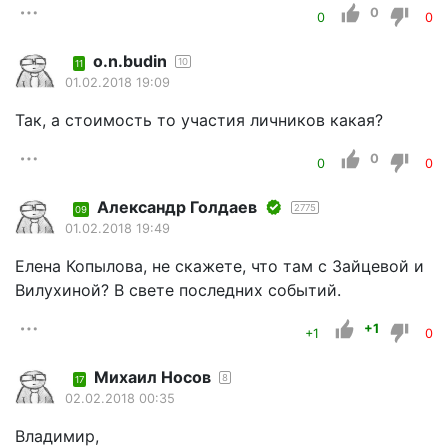
0
0
0
o.n.budin
10
11
01.02.2018 19:09
Так, а стоимость то участия личников какая?
0
0
0
Александр Голдаев
2775
09
01.02.2018 19:49
Елена Копылова, не скажете, что там с Зайцевой и
Вилухиной? В свете последних событий.
+1
+1
0
Михаил Носов
8
17
02.02.2018 00:35
Владимир,