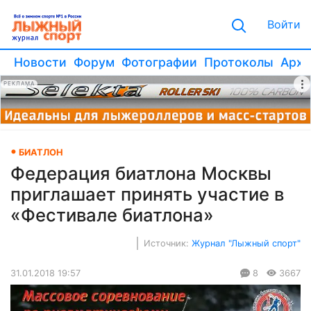
Войти
Новости
Форум
Фотографии
Протоколы
Архи
РЕКЛАМА
БИАТЛОН
Федерация биатлона Москвы
приглашает принять участие в
«Фестивале биатлона»
Источник:
Журнал "Лыжный спорт"
31.01.2018 19:57
8
3667