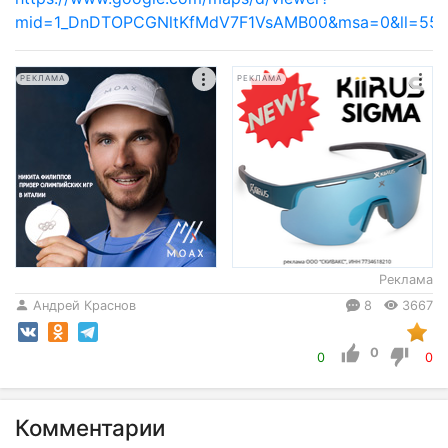
mid=1_DnDTOPCGNltKfMdV7F1VsAMB00&msa=0&ll=55.
РЕКЛАМА
РЕКЛАМА
Реклама
Андрей Краснов
8
3667
0
0
0
Комментарии