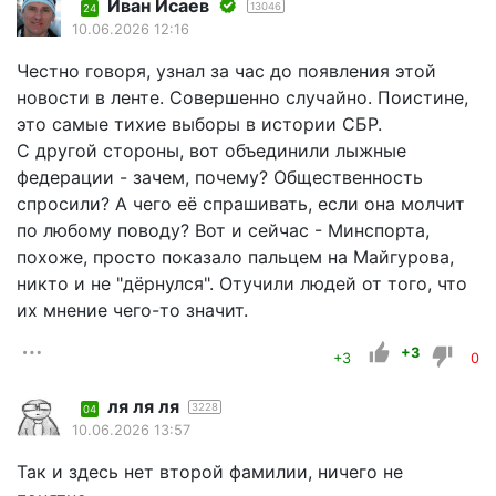
Иван Исаев
13046
24
10.06.2026 12:16
Честно говоря, узнал за час до появления этой
новости в ленте. Совершенно случайно. Поистине,
это самые тихие выборы в истории СБР.
С другой стороны, вот объединили лыжные
федерации - зачем, почему? Общественность
спросили? А чего её спрашивать, если она молчит
по любому поводу? Вот и сейчас - Минспорта,
похоже, просто показало пальцем на Майгурова,
никто и не "дёрнулся". Отучили людей от того, что
их мнение чего-то значит.
+3
+3
0
ля ля ля
3228
04
10.06.2026 13:57
Так и здесь нет второй фамилии, ничего не