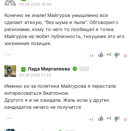
09.06.2026 19:44
Конечно не знали! Майгуров умышленно все
сделает втихую, "без шума и пыли". Обговорил с
регионами, кому то чего то пообещал и точка.
Майгуров не любит публичность, тихушник это его
жизненная позиция.
+1
+1
0
Лада Миргалиева
5063
19
09.06.2026 21:24
Именно из-за политики Майгурова я перестала
интересоваться биатлоном.
Другого я и не ожидала. Жаль если у других
кандидатов ничего не получится
+1
+1
0