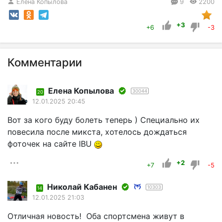
Елена Копылова
9
2200
+3
+6
-3
Комментарии
Елена Копылова
30044
20
12.01.2025 20:45
Вот за кого буду болеть теперь ) Специально их
повесила после микста, хотелось дождаться
фоточек на сайте IBU
+2
+7
-5
Николай Кабанен
10303
14
12.01.2025 21:03
Отличная новость! Оба спортсмена живут в