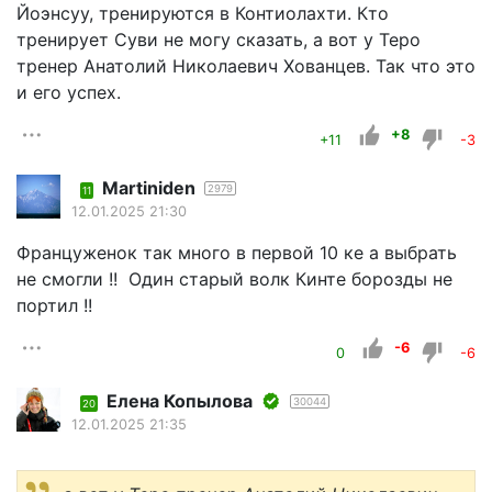
Йоэнсуу, тренируются в Контиолахти. Кто
тренирует Суви не могу сказать, а вот у Теро
тренер Анатолий Николаевич Хованцев. Так что это
и его успех.
+8
+11
-3
Martiniden
2979
11
12.01.2025 21:30
Француженок так много в первой 10 ке а выбрать
не смогли !! Один старый волк Кинте борозды не
портил !!
-6
0
-6
Елена Копылова
30044
20
12.01.2025 21:35