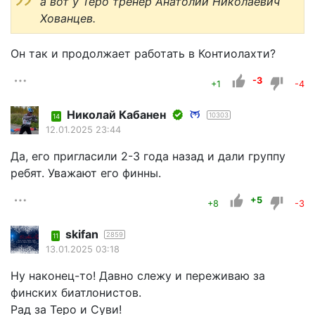
а вот у Теро тренер Анатолий Николаевич
Хованцев.
Он так и продолжает работать в Контиолахти?
-3
+1
-4
Николай Кабанен
10303
14
12.01.2025 23:44
Да, его пригласили 2-3 года назад и дали группу
ребят. Уважают его финны.
+5
+8
-3
skifan
2859
11
13.01.2025 03:18
Ну наконец-то! Давно слежу и переживаю за
финских биатлонистов.
Рад за Теро и Суви!