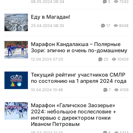
08.05.2024 08:34
5
7243
Еду в Магадан!
25.04.2024 08:30
17
8048
Марафон Кандалакша – Полярные
Зори: эпично и очень по-домашнему
12.04.2024 07:20
25
10429
Текущий рейтинг участников СМЛР
по состоянию на 1 апреля 2024 года
10.04.2024 10:48
7
4109
Марафон «Галичское Заозерье»
2024: небольшое послесловие +
интервью с директором гонки
Иваном Петровым
06.03.2024 11:43
8
5314