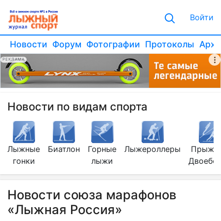
Войти
Новости
Форум
Фотографии
Протоколы
Архи
РЕКЛАМА
Новости по видам спорта
Лыжные
Биатлон
Горные
Лыжероллеры
Прыжки
гонки
лыжи
Двоебо
Новости союза марафонов
«Лыжная Россия»