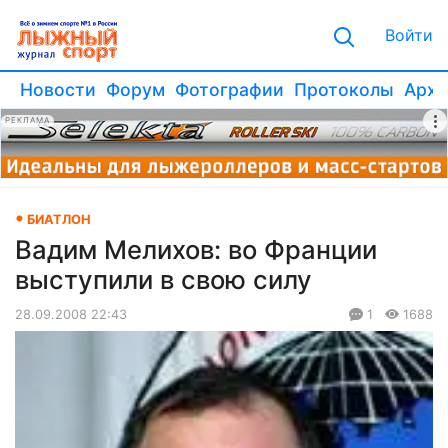
Войти
Новости
Форум
Фотографии
Протоколы
Архи
РЕКЛАМА
БИАТЛОН
Вадим Мелихов: во Франции
выступили в свою силу
28.09.2008 22:43
1
1688