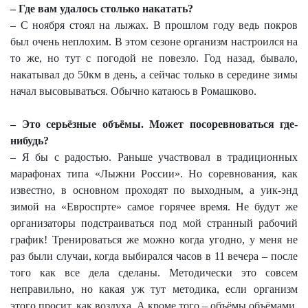
– Где вам удалось столько накатать?
– С ноября стоял на лыжах. В прошлом году ведь покров
был очень неплохим. В этом сезоне организм настроился на
то же, но тут с погодой не повезло. Год назад, бывало,
накатывал до 50км в день, а сейчас только в середине зимы
начал высовываться. Обычно катаюсь в Ромашково.
– Это серьёзные объёмы. Может посоревноваться где-
нибудь?
– Я бы с радостью. Раньше участвовал в традиционных
марафонах типа «Лыжни России». Но соревнования, как
известно, в основном проходят по выходным, а уик-энд
зимой на «Евроспрте» самое горячее время. Не будут же
организаторы подстраиваться под мой странный рабочий
график! Тренироваться же можно когда угодно, у меня не
раз были случаи, когда выбирался часов в 11 вечера – после
того как все дела сделаны. Методически это совсем
неправильно, но какая уж тут методика, если организм
этого просит, как воздуха. А кроме того – объёмы объёмами,