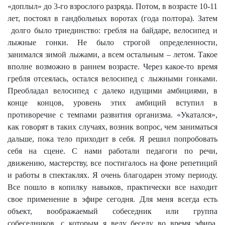
«доплыл» до 3-го взрослого разряда. Потом, в возрасте 10-11
лет, постоял в гандбольных воротах (года полтора). Затем
долго было триединство: гребля на байдаре, велосипед и
лыжные гонки. Не было строгой определенности,
занимался зимой лыжами, а всем остальным – летом. Такое
вполне возможно в раннем возрасте. Через какое-то время
гребля отсеялась, остался велосипед с лыжными гонками.
Преобладал велосипед с далеко идущими амбициями, в
конце концов, уровень этих амбиций вступил в
противоречие с темпами развития организма. «Укатался»,
как говорят в таких случаях, возник вопрос, чем заниматься
дальше, пока тело приходит в себя. Я решил попробовать
себя на сцене. С нами работали педагоги по речи,
движению, мастерству, все постигалось на фоне репетиций
и работы в спектаклях. Я очень благодарен этому периоду.
Все пошло в копилку навыков, практически все находит
свое применение в эфире сегодня. Для меня всегда есть
объект, воображаемый собеседник или группа
собеседников, с которым я веду беседу во время эфира.