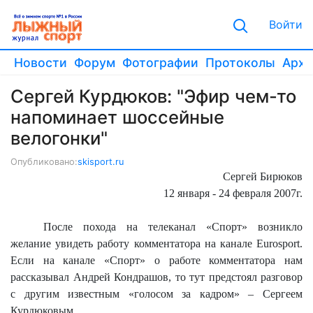
Войти
Новости
Форум
Фотографии
Протоколы
Архи
Сергей Курдюков: "Эфир чем-то
напоминает шоссейные
велогонки"
Опубликовано:
skisport.ru
Сергей Бирюков
12
января
-
24
февраля 2007г.
После похода на телеканал «Спорт» возникло
желание увидеть работу комментатора на канале
Eurosport
.
Если на канале «Спорт» о работе комментатора нам
рассказывал Андрей Кондрашов, то тут предстоял разговор
с другим известным «голосом за кадром» – Сергеем
Курдюковым.