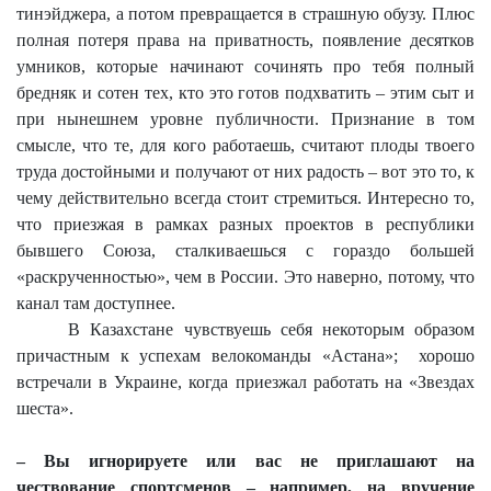
тинэйджера, а потом превращается в страшную обузу. Плюс
полная потеря права на приватность, появление десятков
умников, которые начинают сочинять про тебя полный
бредняк и сотен тех, кто это готов подхватить – этим сыт и
при нынешнем уровне публичности. Признание в том
смысле, что те, для кого работаешь, считают плоды твоего
труда достойными и получают от них радость – вот это то, к
чему действительно всегда стоит стремиться. Интересно то,
что приезжая в рамках разных проектов в республики
бывшего Союза, сталкиваешься с гораздо большей
«раскрученностью», чем в России. Это наверно, потому, что
канал там доступнее.
В Казахстане чувствуешь себя некоторым образом
причастным к успехам велокоманды «Астана»;
хорошо
встречали в Украине, когда приезжал работать на «Звездах
шеста».
– Вы игнорируете или вас не приглашают на
чествование спортсменов – например, на вручение