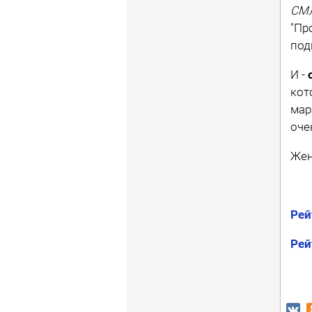
СМЛ
"Пр
под
И -
кот
мар
оче
Жен
Рей
Рей