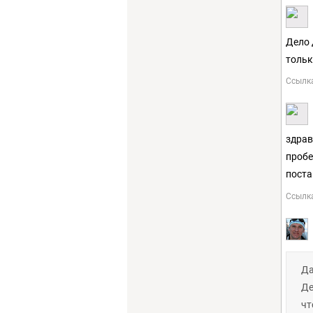
Дело 
тольк
Ссылк
здрав
пробе
поста
Ссылк
Да
Де
чт