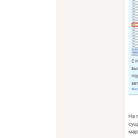
С п
вы
пор
ав
На 
сущ
мар