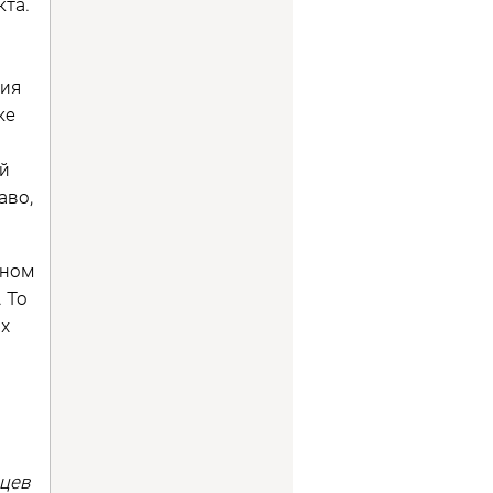
кта.
ния
же
ой
аво,
дном
 То
ых
цев