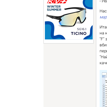
- Р
Нас
мар
Ита
на 
"F"
вби
пер
"На
кач