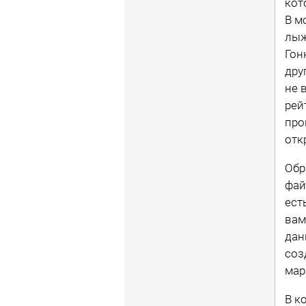
кот
В м
лыж
Гон
дру
не 
рей
про
отк
Обр
фай
ест
вам
дан
соз
мар
В к