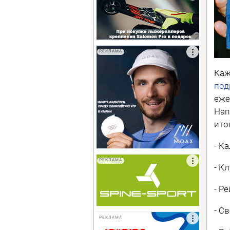
РЕКЛАМА
Каж
под
еже
Нап
ито
- К
РЕКЛАМА
- К
- Р
- С
РЕКЛАМА