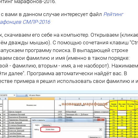
ейтинг марафонов-2016.
 с вами в данном случае интересует файл
Рейтинг
афонцев СМЛР-2016
к, скачиваем его себе на компьютер. Открываем (клика
нём дважды мышью). С помощью сочетания клавиш "Ctrl
 запускаем программу поиска. В выпадающей строке
ваем свои фамилию и имя (именно в таком порядке:
вой - фамилию, вторым - имя, а не наоборот). Нажимаем
йти далее". Программа автоматически найдёт вас. В
естве примера я решил использовать свои фамилию и 