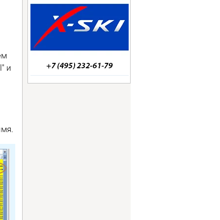
ем
" и
имя.