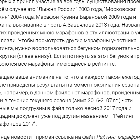
орых я принял участие за все годы существования прое
оём случае это "Лыжня России" 2003 года, "Московская
ня" 2004 года, Марафон Кузина-Барановой 2009 года и
ка на выживание в честь А.Завьялова 2013 года. Назва
гих пройденных мною марафонов в эту иллюстрацию у
влезли. Чтобы посмотреть другие марафоны участника
тинга, нужно воспользоваться бегунком горизонтальн
крутки (слева внизу). Если потянуть за этот бегунок впр
роются все марафоны, имеющиеся в рейтинге.
ащаю ваше внимание на то, что в каждом таком ежего
ле приведены результаты на момент окончания сезона.
ь, например, в данном файле нет марафонов, пройденн
и в течение текущего сезона (зима 2016-2107 гг.) - эти
ные мы подгрузим в файл только весной 2017 года и
дадим документ уже под другим названием - "Рейтинг
афонцев 2017".
онце новости - прямая ссылка на файл
Рейтинг марафон