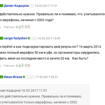
Данис Кадыров
16.03.2017 11:51
13
11
действительно нужное. Правильно ли я понимаю, что учитываются
о марафоны, начиная с 2002 года?
0
0
0
а
Рейтинг:
sergei kolyshev
16.03.2017 15:43
18
403
ствуйте! а как подкорректировать мой результат? 16 марта 2014
жал полный марафон 50 км в уфе. но организаторы умудрились
вить меня на последнее место в зачете 20 км. Как быть?
0
0
0
а
Рейтинг:
Иван Исаев
17.03.2017 05:37
24
13057
нис Кадыров 16.03.2017 11:51
ло действительно нужное. Правильно ли я понимаю,
о учитываются только марафоны, начиная с 2002