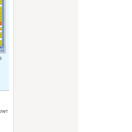
В
 лет