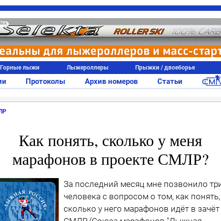
АМА
Горные лыжи
Лыжероллеры
Прыжки / двоеборье
ии
Протоколы
Архив номеров
Статьи
ЛР
Как понять, сколько у меня
марафонов в проекте СМЛР?
За последний месяц мне позвонило тр
человека с вопросом о том, как понять,
сколько у него марафонов идёт в зачёт
СМЛР (Союза марафонов "Лыжная