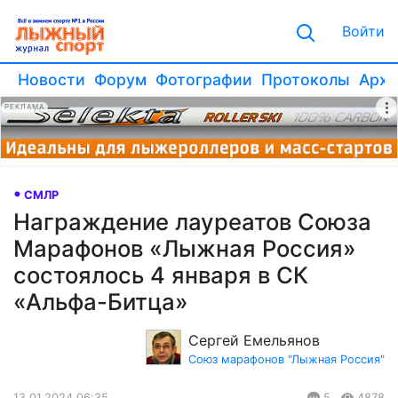
Войти
Новости
Форум
Фотографии
Протоколы
Архи
РЕКЛАМА
СМЛР
Награждение лауреатов Союза
Марафонов «Лыжная Россия»
состоялось 4 января в СК
«Альфа-Битца»
Сергей Емельянов
Союз марафонов "Лыжная Россия"
13.01.2024 06:35
5
4878