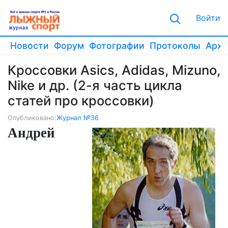
Войти
Новости
Форум
Фотографии
Протоколы
Архи
Кроссовки Asics, Adidas, Mizuno,
Nike и др. (2-я часть цикла
статей про кроссовки)
Опубликовано:
Журнал №36
Андрей