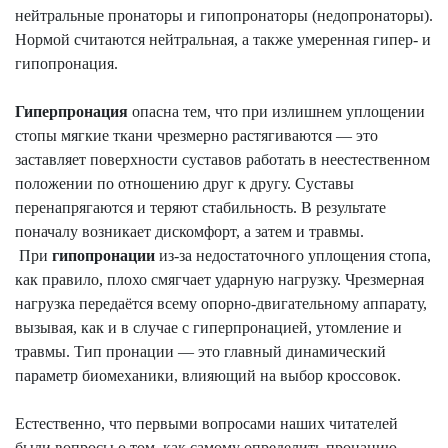
нейтральные пронаторы и
гипопронаторы
(
недопронаторы
).
Нормой считаются нейтральная, а также умеренная
гипе
р
-
и
гипопронация
.
Гиперпронация
опасна
тем, что при излишнем уплощении
стопы мягкие ткани чрезмерно растягиваются — это
заставляет поверхности суставов работать в неестественном
положении по отношению друг к другу. Суставы
перенапрягаются и теряют стабильность. В результате
поначалу возникает дискомфорт, а затем и травмы.
При
гипопронации
из-за недостаточного уплощения стопа,
как правило, плохо смягчает ударную нагрузку. Чрезмерная
нагрузка передаётся всему опорно-двигательному аппарату,
вызывая, как и в случае с
гиперпронацией
, утомление и
травмы. Тип пронации — это главный динамический
параметр биомеханики, влияющий на выбор кроссовок.
Естественно, что первыми вопросами наших читателей
были вопросы о том, как самому определить пронацию,