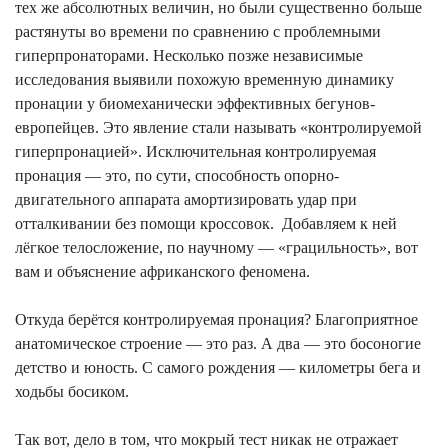
тех же абсолютных величин, но были существенно больше
растянуты во времени по сравнению
с
проблемными
гиперпронаторами
. Несколько позже независимые
исследования выявили похожую временную динамику
пронации у
биомеханически
эффективных бегунов-
европейцев. Это явление стали называть «контролируемой
гиперпронацией
». Исключительная контролируемая
пронация — это, по сути, способность опорно-
двигательного аппарата амортизировать удар при
отталкивании без помощи кроссовок.
Добавляем к ней
лёгкое телосложение, по научному — «
грацильность
», вот
вам и объяснение африканского феномена.
Откуда берётся контролируемая пронация? Благоприятное
анатомическое строение — это раз. А два — это босоногие
детство и юность. С самого рождения — километры бега и
ходьбы босиком.
Так вот, дело в том, что мокрый тест никак не отражает