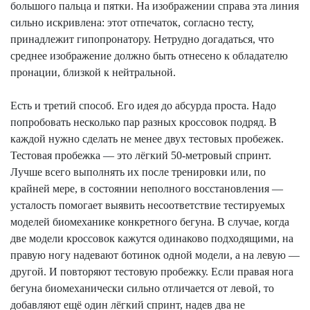
большого пальца и пятки. На изображении справа эта линия
сильно искривлена: этот отпечаток, согласно тесту,
принадлежит
гипопронатору
. Нетрудно догадаться, что
среднее изображение должно быть отнесено к обладателю
пронации, близкой
к
нейтральной.
Есть и третий способ. Его идея до абсурда проста. Надо
попробовать несколько пар разных кроссовок подряд. В
каждой нужно сделать не менее двух тестовых пробежек.
Тестовая пробежка — это лёгкий 50-метровый спринт.
Лучше всего выполнять их после тренировки или, по
крайней мере, в состоянии неполного восстановления —
усталость помогает выявить несоответствие тестируемых
моделей биомеханике конкретного бегуна. В случае, когда
две модели кроссовок кажутся одинаково подходящими, на
правую ногу надевают ботинок одной модели, а на левую —
другой. И повторяют тестовую пробежку.
Если правая нога
бегуна
биомеханически
сильно отличается от левой, то
добавляют ещё один лёгкий спринт, надев два не