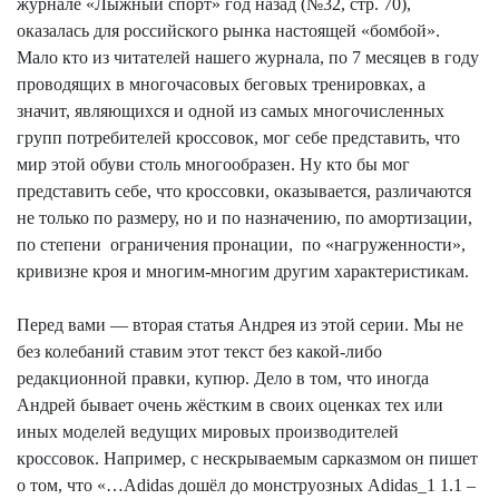
журнале «Лыжный спорт» год назад (№32, стр. 70),
оказалась для российского рынка настоящей «бомбой».
Мало кто из читателей нашего журнала, по 7 месяцев в году
проводящих в многочасовых беговых тренировках, а
значит, являющихся и одной из самых многочисленных
групп потребителей кроссовок, мог себе представить, что
мир этой обуви столь многообразен.
Ну
кто бы мог
представить себе, что кроссовки, оказывается, различаются
не только по размеру, но и по назначению, по амортизации,
по степени
ограничения пронации,
по «
нагруженности
»,
кривизне кроя и многим-многим другим характеристикам.
Перед вами — вторая статья Андрея из этой серии. Мы не
без колебаний ставим этот текст без какой-либо
редакционной правки, купюр. Дело в том, что иногда
Андрей бывает очень жёстким в своих оценках тех или
иных моделей ведущих мировых производителей
кроссовок. Например, с нескрываемым сарказмом он пишет
о том, что «…
Adidas
дошёл до монструозных Adidas_1 1.1 –