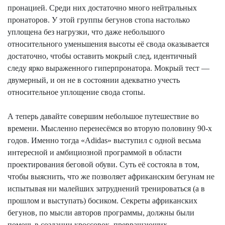
пронацией. Среди них достаточно много нейтральных
пронаторов. У этой группы бегунов стопа настолько
уплощена
без нагрузки, что даже небольшого
относительного уменьшения высоты её свода оказывается
достаточно, чтобы оставить мокрый след, идентичный
следу ярко выраженного
гиперпронатора
. Мокрый тест —
двумерный, и он не в состоянии адекватно учесть
относительное уплощение свода стопы.
А теперь давайте совершим небольшое путешествие во
времени. Мысленно перенесёмся во вторую половину 90-х
годов. Именно тогда «
Adidas
» выступил с одной весьма
интересной и
амбициозной
программой в области
проектирования беговой обуви. Суть её состояла в том,
чтобы выяснить, что же позволяет африканским бегунам не
испытывая ни малейших затруднений тренироваться (а в
прошлом и выступать) босиком. Секреты африканских
бегунов, по мысли авторов программы, должны были
помочь в создании кроссовок, превращающих