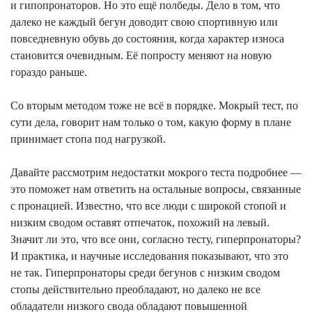
и
гипопронаторов
. Но это ещё полбеды. Дело в том, что
далеко не каждый бегун доводит свою спортивную или
повседневную обувь до состояния, когда характер износа
становится очевидным. Её попросту меняют
на
новую
гораздо раньше.
Со вторым методом тоже не всё в порядке. Мокрый тест, по
сути дела, говорит нам только о том, какую форму в плане
принимает стопа под нагрузкой.
Давайте рассмотрим недостатки мокрого теста подробнее —
это поможет нам ответить на остальные вопросы, связанные
с пронацией. Известно, что все люди с широкой стопой и
низким сводом оставят отпечаток, похожий
на
левый.
Значит ли это, что все они, согласно тесту,
гиперпронаторы
?
И практика, и научные исследования показывают, что это
не так.
Гиперпронаторы
среди бегунов с низким сводом
стопы действительно преобладают, но далеко не все
обладатели низкого свода обладают повышенной