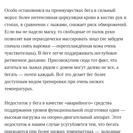
Особо остановимся на преимуществах бега в сильный
мороз: более интенсивная циркуляция крови в кистях рук и
стопах, в сравнении с лыжами, снижает риск обморожений.
Если вы не надели маску, то свободные от палок руки
позволят вам периодически массировать лицо (не забудем
сначала снять варежки
—п
ереохлаждённая кожа очень
чувствительна). В беге легче поддерживать неглубокое
ритмичное дыхание. Присовокупим сюда тот факт, что
кататься на лыжах рядом с домом могут далеко не все, а
бегать — почти каждый. Всё это делает бег более
доступным видом тренировки при очень низких
температурах.
Недостаток у бега в качестве «аварийного» средства
поддержания уровня функциональной подготовки один —
высокая нагрузка на опорно-двигательный аппарат. Этот
недостаток в нашем случае усугубляется тем, что бегать
приходится при более низких температурах — холодные