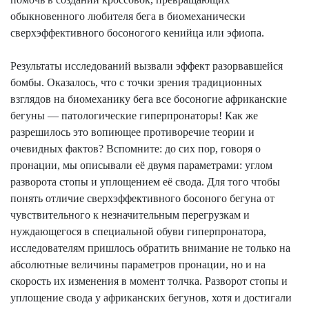
обыкновенного любителя бега в
биомеханически
сверхэффективного
босоногого кенийца или эфиопа.
Результаты исследований вызвали эффект разорвавшейся
бомбы. Оказалось, что с точки зрения традиционных
взглядов на биомеханику бега все босоногие африканские
бегуны — патологические
гиперпронаторы
! Как же
разрешилось это вопиющее противоречие теории и
очевидных фактов? Вспомните: до сих пор, говоря о
пронации, мы описывали её двумя параметрами: углом
разворота стопы и уплощением её свода. Для того чтобы
понять отличие
сверхэффективного
босоного бегуна от
чувствительного к незначительным перегрузкам и
нуждающегося в специальной обуви
гиперпронатора
,
исследователям пришлось обратить внимание не только на
абсолютные величины параметров пронации, но и на
скорость их изменения в момент толчка. Разворот стопы и
уплощение свода у африканских бегунов, хотя и достигали