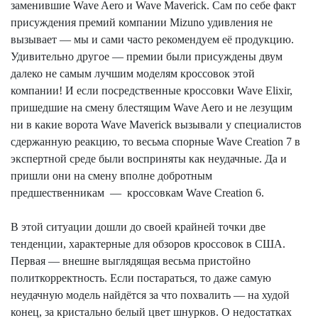
заменившие
Wave
Aero
и
Wave
Maverick
. Сам по себе факт
присуждения премий компании
Mizuno
удивления не
вызывает — мы и сами часто рекомендуем её продукцию.
Удивительно
другое
— премии были присуждены двум
далеко не самым лучшим моделям кроссовок этой
компании! И если
посредственные
кроссовки
Wave
Elixir
,
пришедшие на смену блестящим
Wave
Aero
и не лезущим
ни в какие ворота
Wave
Maverick
вызывали у специалистов
сдержанную реакцию, то весьма спорные
Wave
Creation
7 в
экспертной среде были восприняты как неудачные. Да и
пришли они на смену вполне добротным
предшественникам
—
кроссовкам
Wave
Creation
6.
В этой ситуации дошли до своей крайней точки две
тенденции, характерные для обзоров кроссовок в США.
Первая — внешне выглядящая весьма пристойно
политкорректность. Если постараться, то даже самую
неудачную модель найдётся за что похвалить — на худой
конец, за кристально белый цвет шнурков. О недостатках