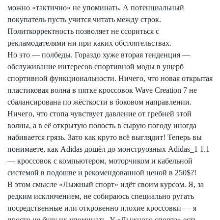
можно «тактично» не упоминать. А потенциальный
покупатель пусть учится читать между строк.
Политкорректность позволяет не ссориться с
рекламодателями
ни при
каких
обстоятельствах.
Но это — полбеды. Гораздо хуже вторая тенденция —
обслуживание интересов спортивной моды в ущерб
спортивной функциональности. Ничего, что новая открытая
пластиковая волна в пятке кроссовок
Wave
Creation
7 не
сбалансирована по жёсткости в боковом направлении.
Ничего, что стопа чувствует давление от гребней этой
волны, а в её открытую полость в сырую погоду иногда
набивается грязь. Зато как круто всё выглядит! Теперь вы
понимаете, как
Adidas
дошёл до монструозных Adidas_1 1.1
— кроссовок с компьютером, моторчиком и кабельной
системой в подошве и рекомендованной ценой в 250$?!
В этом смысле «Лыжный спорт» идёт своим курсом. Я, за
редким исключением, не собираюсь специально ругать
посредственные
или откровенно плохие кроссовки — я
просто не буду их упоминать. У «Лыжного спорта» есть