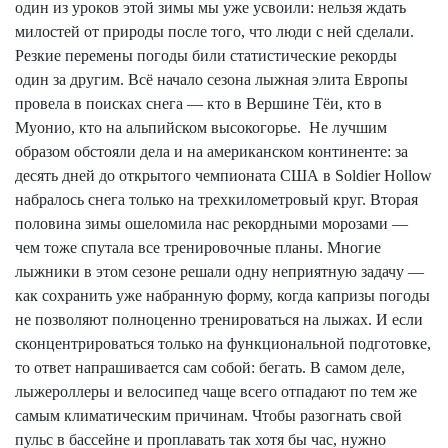
один из уроков этой зимы мы уже усвоили: нельзя ждать
милостей от природы после того, что люди с ней сделали.
Резкие перемены погоды били статистические рекорды
один за другим. Всё начало сезона лыжная элита Европы
провела в поисках снега — кто в Вершине Тёи, кто в
Муонио, кто на альпийском высокогорье.
Не лучшим
образом обстояли дела и на американском континенте: за
десять дней до открытого чемпионата США в
Soldier
Hollow
набралось снега только на трехкилометровый круг. Вторая
половина зимы ошеломила нас рекордными морозами —
чем тоже спутала все тренировочные планы. Многие
лыжники в этом сезоне решали одну неприятную задачу —
как сохранить уже набранную форму, когда капризы погоды
не позволяют полноценно тренироваться на лыжах. И если
сконцентрироваться только на функциональной подготовке,
то ответ напрашивается сам собой: бегать. В самом деле,
лыжероллеры и велосипед чаще всего отпадают по тем же
самым климатическим причинам. Чтобы разогнать свой
пульс в бассейне и проплавать так хотя бы час, нужно