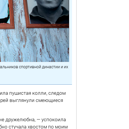
льников спортивной династии и их
тила пушистая колли, следом
верей выглянули смеющиеся
лне дружелюбна, — успокоила
бно стучала хвостом по моим