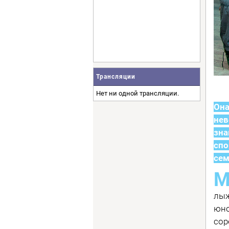
Трансляции
Нет ни одной трансляции.
Она
нев
зн
спо
сем
лыж
юно
сор