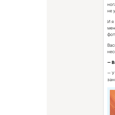
ног
не 
И я
мен
фот
Вас
нес
— В
— У
зан