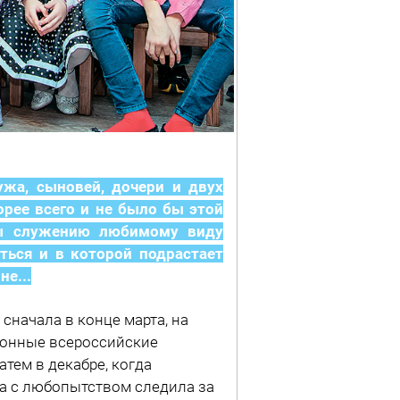
ужа, сыновей, дочери и двух
орее всего и не было бы этой
ны служению любимому виду
ться и в которой подрастает
е...
сначала в конце марта, на
ионные всероссийские
тем в декабре, когда
а с любопытством следила за