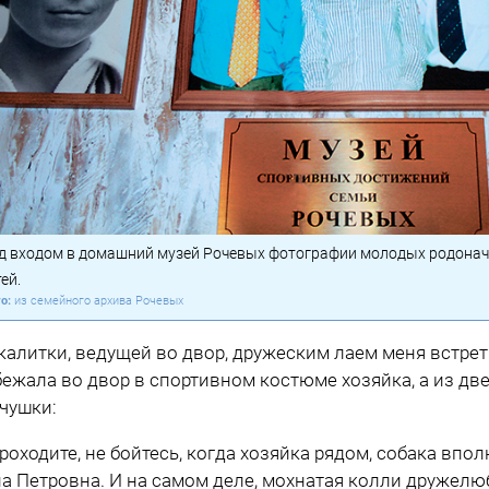
д входом в домашний музей Рочевых фотографии молодых родонача
ей.
из семейного архива Рочевых
У калитки, ведущей во двор, дружеским лаем меня встре
ежала во двор в спортивном костюме хозяйка, а из д
чушки:
роходите, не бойтесь, когда хозяйка рядом, собака впо
а Петровна. И на самом деле, мохнатая колли дружелю