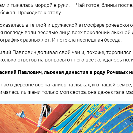
ам и тыкалась мордой в руки. — Чай готов, блины посп
убежал. Проходите к столу.
 оказалась в теплой и дружеской атмосфере рочевского 
я поглядывали веселые лица всех поколений лыжной д
ографиях разных лет. И потекла неспешная беседа.
илий Павлович допивал свой чай и, похоже, торопился 
колько ответов на вопросы от него все же удалось пол
асилий Павлович, лыжная династия в роду Рочевых на
 нас в деревне все катались на лыжах, и в нашей семье,
ималась лыжами только моя сестра, она даже стала мас