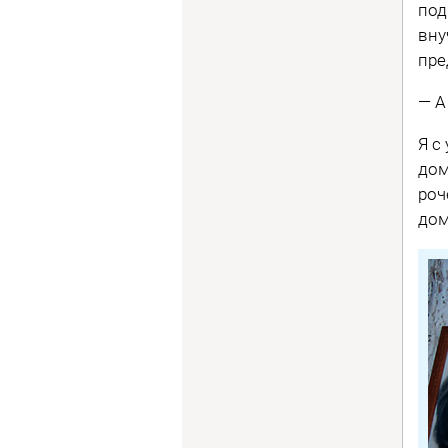
под
вну
пре
— А
Я с
дом
роч
дом