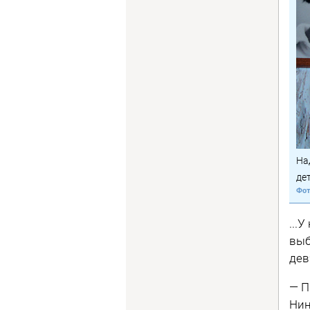
На
дет
...
выб
дев
— П
Нин