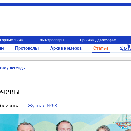
Горные лыжи
Лыжероллеры
Прыжки / двоеборье
ии
Протоколы
Архив номеров
Статьи
тях у легенды
очевы
бликовано:
Журнал №58