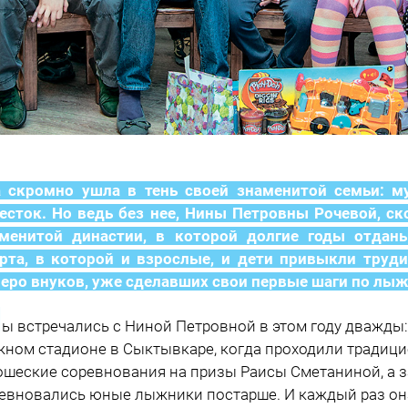
 скромно ушла в тень своей знаменитой семьи: м
есток. Но ведь без нее, Нины Петровны Рочевой, ск
аменитой династии, в которой долгие годы отда
рта, в которой и взрослые, и дети привыкли труди
еро внуков, уже сделавших свои первые шаги по лыжн
М
ы встречались с Ниной Петровной в этом году дважды: 
ном стадионе в Сыктывкаре, когда проходили традиц
шеские соревнования на призы Раисы Сметаниной, а за
евновались юные лыжники постарше. И каждый раз он