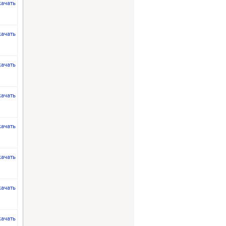
качать
качать
качать
качать
качать
качать
качать
качать