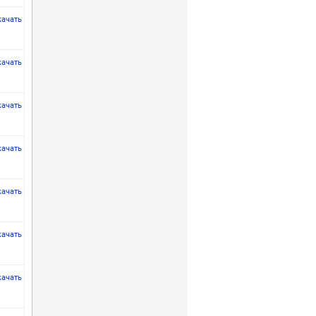
качать
качать
качать
качать
качать
качать
качать