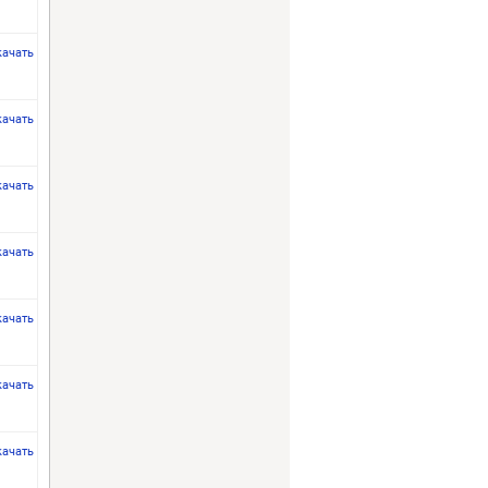
качать
качать
качать
качать
качать
качать
качать