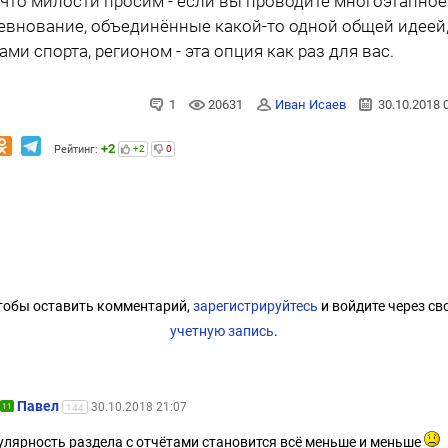
 что милости просим - если вы проводите многоэтапное
евнование, объединённые какой-то одной общей идеей
ами спорта, регионом - эта опция как раз для вас.
1
20631
Иван Исаев
30.10.2018 
+2
Рейтинг:
+2
0
тобы оставить комментарий,
зарегистрируйтесь
и войдите через св
учетную запись
.
Павел
30.10.2018 21:07
11
144
улярность раздела с отчётами становится всё меньше и меньше