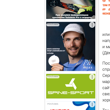
РЕКЛАМА
или
нап
и м
(Дё
Пос
спр
Сер
РЕКЛАМА
мар
сай
све
хор
РЕКЛАМА