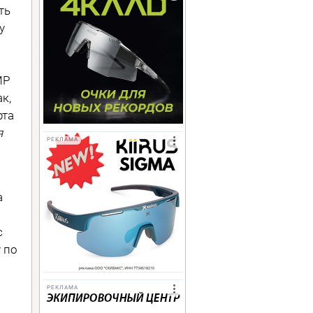
ть
у
МР
ак,
рта
я
РЕКЛАМА
а
с
у по
РЕКЛАМА