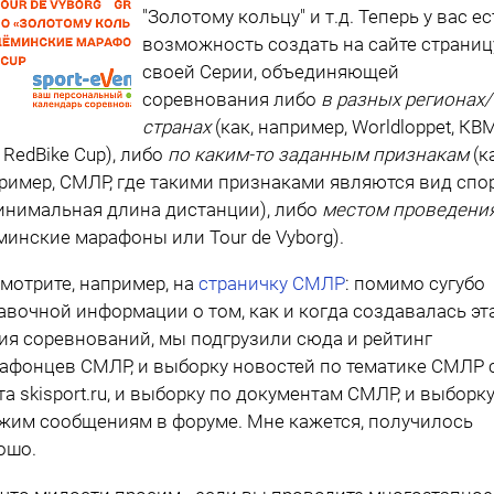
"Золотому кольцу" и т.д. Теперь у вас ес
возможность создать на сайте страниц
своей Серии, объединяющей
соревнования либо
в разных регионах/
странах
(как, например, Worldloppet, КВ
 RedBike Cup), либо
по каким-то заданным признакам
(к
ример, СМЛР, где такими признаками являются вид спо
инимальная длина дистанции), либо
местом проведени
минские марафоны или Tour de Vyborg).
мотрите, например, на
страничку СМЛР
: помимо сугубо
авочной информации о том, как и когда создавалась эт
ия соревнований, мы подгрузили сюда и рейтинг
афонцев СМЛР, и выборку новостей по тематике СМЛР 
та skisport.ru, и выборку по документам СМЛР, и выборк
жим сообщениям в форуме. Мне кажется, получилось
ошо.