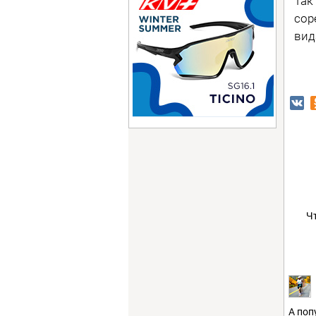
Так
сор
вид
Ч
А поп