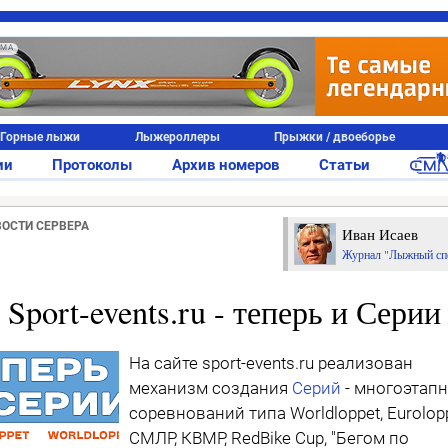
АМА
Горные лыжи
Лыжероллеры
Прыжки / двоеборье
ии
Протоколы
Архив номеров
Статьи
ВОСТИ СЕРВЕРА
Иван Исаев
Журнал "Лыжный сп
Sport-events.ru - теперь и Серии
На сайте sport-events.ru реализован
механизм создания
Серий
- многоэтап
соревнований типа Worldloppet, Eurolopp
СМЛР, КВМР, RedBike Cup, "Бегом по