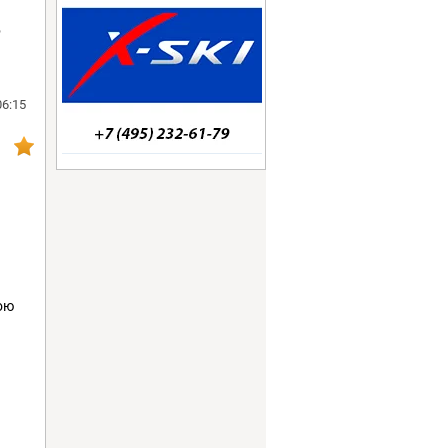
,
06:15
ою