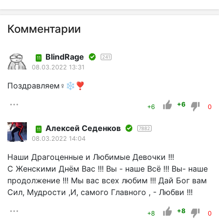
Комментарии
BlindRage
241
11
08.03.2022 13:31
Поздравляем♀❄❣
+6
+6
0
Алексей Седенков
7882
11
08.03.2022 14:04
Наши Драгоценные и Любимые Девочки !!!
С Женскими Днём Вас !!! Вы - наше Всё !!! Вы- наше
продолжение !!! Мы вас всех любим !!! Дай Бог вам
Сил, Мудрости ,И, самого Главного , - Любви !!!
+8
+8
0