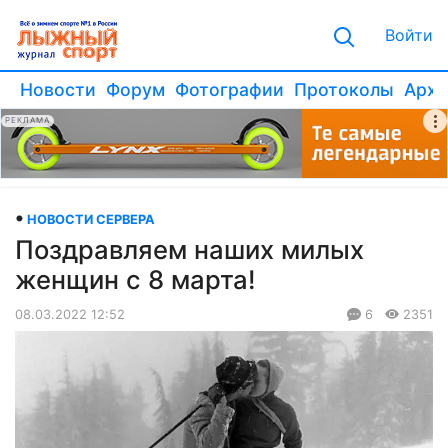
Войти
Новости
Форум
Фотографии
Протоколы
Архи
РЕКЛАМА
НОВОСТИ СЕРВЕРА
Поздравляем наших милых
женщин с 8 марта!
08.03.2022 12:52
6
2351