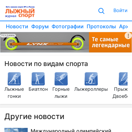
Войти
Новости
Форум
Фотографии
Протоколы
Архи
РЕКЛАМА
Новости по видам спорта
Лыжные
Биатлон
Горные
Лыжероллеры
Прыжки
гонки
лыжи
Двоебо
Другие новости
Международный олимпийский