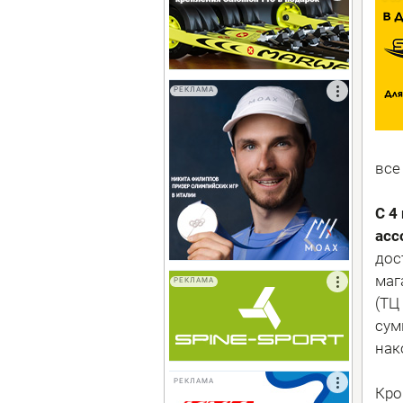
РЕКЛАМА
все 
С 4
асс
дос
маг
РЕКЛАМА
(ТЦ
сум
нак
РЕКЛАМА
Кро