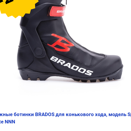
ные ботинки BRADOS для конькового хода, модель S
te NNN