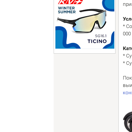
при
Усл
* С
000
Кат
* С
* С
Пок
выи
кон