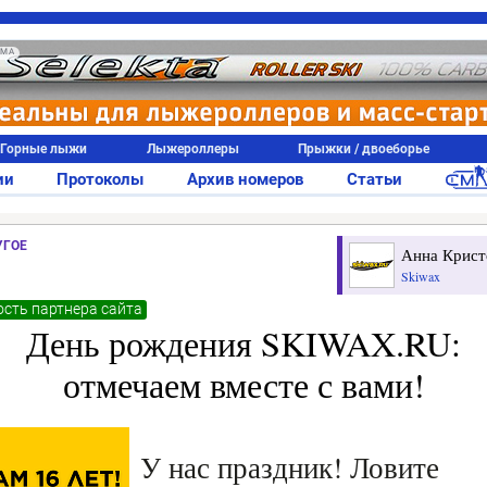
АМА
Горные лыжи
Лыжероллеры
Прыжки / двоеборье
ии
Протоколы
Архив номеров
Статьи
УГОЕ
Анна Крист
Skiwax
сть партнера сайта
День рождения SKIWAX.RU:
отмечаем вместе с вами!
У нас праздник! Ловите