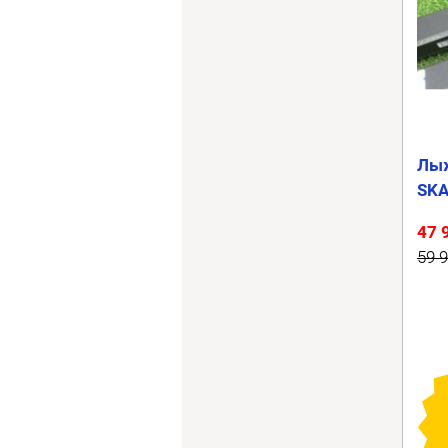
Лыж
SKA
47 
59 9