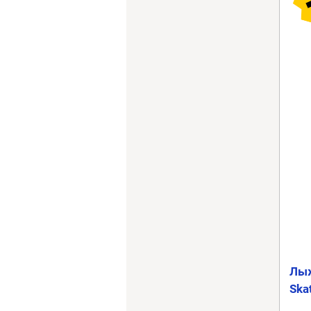
Лыж
Ska