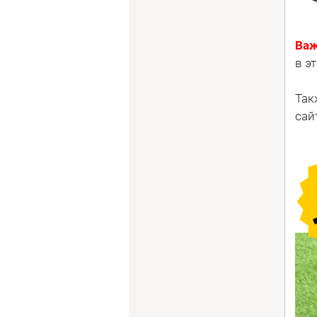
Важ
в э
Так
сай