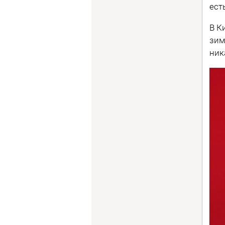
ест
В К
зим
ник