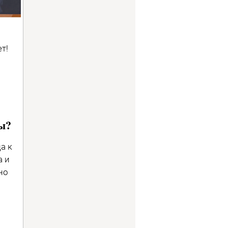
т!
ы?
а к
а и
но