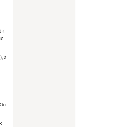
е
ОК –
ия
, а
–
о
 Он
К