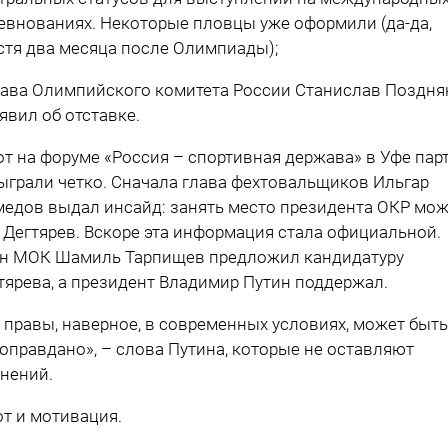
евнованиях. Некоторые пловцы уже оформили (да-да,
стя два месяца после Олимпиады);
лава Олимпийского комитета России Станислав Поздня
явил об отставке.
от на форуме «Россия – спортивная держава» в Уфе пар
ыграли четко. Сначала глава фехтовальщиков Ильгар
едов выдал инсайд: занять место президента ОКР може
 Дегтярев. Вскоре эта информация стала официальной.
н МОК Шамиль Тарпищев предложил кандидатуру
тярева, а президент Владимир Путин поддержал.
 правы, наверное, в современных условиях, может быть
 оправдано», – слова Путина, которые не оставляют
нений.
от и мотивация.