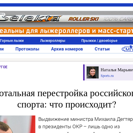
АМА
Горные лыжи
Лыжероллеры
Прыжки / двоеборье
ии
Протоколы
Архив номеров
Статьи
УГОЕ
Наталья Марьян
Sports.ru
отальная перестройка российско
спорта: что происходит?
Выдвижение министра Михаила Дегтяр
в президенты ОКР – лишь одно из