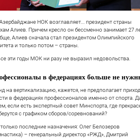
 Азербайджане НОК возглавляет... президент страны
хам Алиев. Причем кресло он бессменно занимает 27 ле
бще, Алиев сначала стал президентом Олимпийского
итета и только потом – страны.
все эти годы МОК ни разу не выразил недовольства.
офессионалы в федерациях больше не нужн
нд на вертикализацию, кажется, не предполагает приход
сти в федерациях профессионалов именно от спорта. Д
ем, если есть экспертный совет Минспорта, где прекрас
берутся с графиком сборов/соревнований?
 только последние назначения: Олег Белозеров
мнастика) – генеральный директор «РЖД», Дмитрий