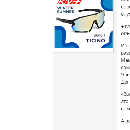
сор
спу
● г
объ
И в
раз
Мам
сам
Чле
Дег
«Вы
это
сом
А в