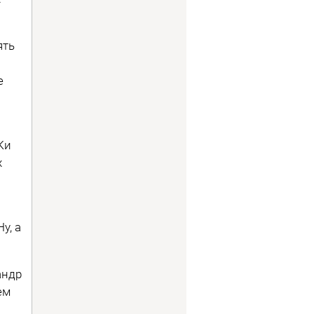
ять
е
Ки
х
у, а
андр
ем