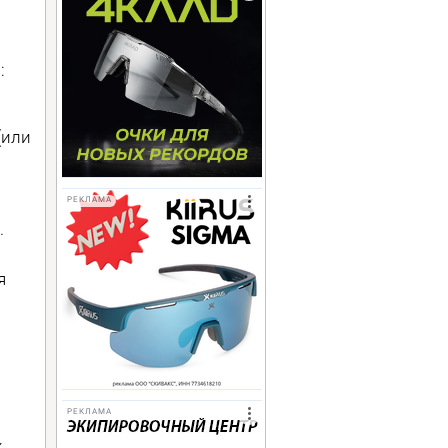
.
:
(или
РЕКЛАМА
.
я
РЕКЛАМА
х