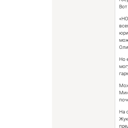
Вот
«НО
все
юри
мож
Оли
Но 
мог
гар
Мож
Мин
поч
На 
Жук
пре