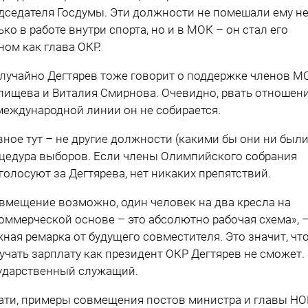
дседателя Госдумы. Эти должности не помешали ему н
ько в работе внутри спорта, но и в МОК – он стал его
ном как глава ОКР.
лучайно Дегтярев тоже говорит о поддержке членов М
пищева и Виталия Смирнова. Очевидно, рвать отношен
международной линии он не собирается.
вное тут – не другие должности (какими бы они ни были)
цедура выборов. Если члены Олимпийского собрания
голосуют за Дегтярева, нет никаких препятствий.
вмещение возможно, один человек на два кресла на
оммерческой основе – это абсолютно рабочая схема», 
ная ремарка от будущего совместителя. Это значит, чт
учать зарплату как президент ОКР Дегтярев не сможет.
ударственный служащий.
ати, примеры совмещения постов министра и главы НО