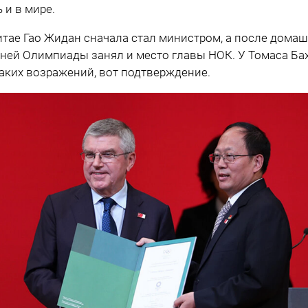
ь и в мире.
итае Гао Жидан сначала стал министром, а после дома
ней Олимпиады занял и место главы НОК. У Томаса Ба
аких возражений, вот подтверждение.