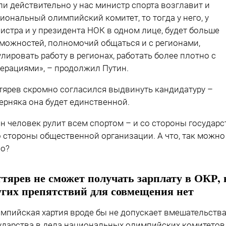
ли действительно у нас министр спорта возглавит и
иональный олимпийский комитет, то тогда у него, у
истра и у президента НОК в одном лице, будет больше
можностей, полномочий общаться и с регионами,
улировать работу в регионах, работать более плотно с
ерациями», – продолжил Путин.
тярев скромно согласился выдвинуть кандидатуру –
ерняка она будет единственной.
н человек рулит всем спортом – и со стороны государс
о стороны общественной организации. А что, так можно
о?
гтярев не сможет получать зарплату в ОКР, 
угих препятствий для совмещения нет
мпийская хартия вроде бы не допускает вмешательств
ударства в дела национальных олимпийских комитетов