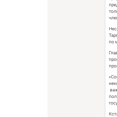
пре
тол
чле
Нес
Тар
по 
Гла
про
про
«Со
нек
важ
пол
гос
Кст