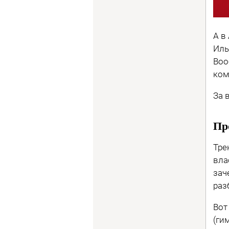
А в
Иль
Воо
ком
За 
Пр
Тре
вла
зач
раз
Вот
(ги