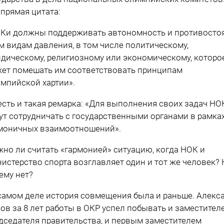
 прямая цитата:
Ки должны поддерживать автономность и противосто
м видам давления, в том числе политическому,
дическому, религиозному или экономическому, которо
ет помешать им соответствовать принципам
мпийской хартии».
есть и такая ремарка: «Для выполнения своих задач НО
ут сотрудничать с государственными органами в рамка
моничных взаимоотношений».
но ли считать «гармонией» ситуацию, когда НОК и
истерство спорта возглавляет один и тот же человек? Н
ему нет?
самом деле история совмещения была и раньше. Алекс
ов за 8 лет работы в ОКР успел побывать и заместител
дседателя правительства, и первым заместителем