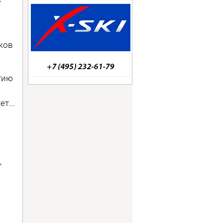
ков
тию
т...
,