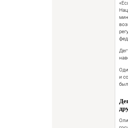
«Ес
Нац
мин
воз
рег
фед
Дег
нав
Оди
и с
был
Де
др
Оли
гос