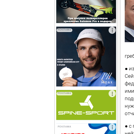
РЕКЛАМА
гре
● и
Сей
фед
ими
РЕКЛАМА
под
нуж
отч
● с
РЕКЛАМА
ней