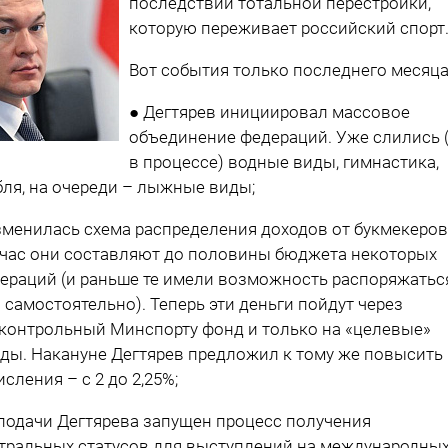
последствий тотальной перестройки,
которую переживает российский спорт
Вот события только последнего месяца
● Дегтярев инициировал массовое
объединение федераций. Уже слились 
в процессе) водные виды, гимнастика,
бля, на очереди – лыжные виды;
зменилась схема распределения доходов от букмекеров
час они составляют до половины бюджета некоторых
ераций (и раньше те имели возможность распоряжатьс
 самостоятельно). Теперь эти деньги пойдут через
контрольный Минспорту фонд и только на «целевые»
ды. Накануне Дегтярев предложил к тому же повысить
исления – с 2 до 2,25%;
 подачи Дегтярева запущен процесс получения
тральных статусов для выступлений на международны