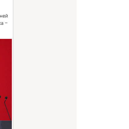
шней
ха –