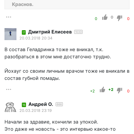
Краснов.
0
0
0
Дмитрий Елисеев
1033
17
20.03.2018 20:34
В состав Геладринка тоже не вникал, т.к.
разобраться в этом мне достаточно трудно.
Йохауг со своим личным врачом тоже не вникали в
состав губной помады.
+2
+2
0
Андрей О.
666
16
20.03.2018 23:19
Начали за здравие, кончили за упокой.
Это даже не новость - это интервью какое-то