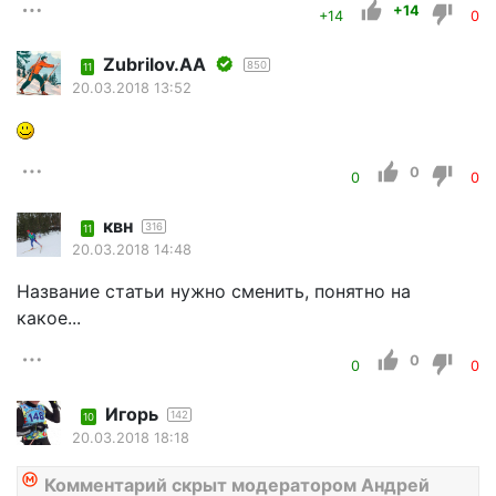
+14
+14
0
Zubrilov.AA
850
11
20.03.2018 13:52
0
0
0
квн
316
11
20.03.2018 14:48
Название статьи нужно сменить, понятно на
какое...
0
0
0
Игорь
142
10
20.03.2018 18:18
Комментарий скрыт модератором Андрей