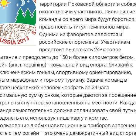
территории Псковской области и собер
около тысячи участников. Сильнейшие
команды со всего мира будут бороться 
право носить титул чемпионов мира.
Одними из фаворитов являются и
российские спортсмены. Участникам
предстоит выдержать 24-часовое
ытание и преодолеть до 150 и более километров бегом.
ейн (англ. rogaining) - командный вид спорта, близкий к
ключенческим гонкам, спортивному ориентированию,
ным марафонам и горному туризму. Задача команд в
таве нескольких человек - собрать за 24 часа
симальную сумму очков, которые даются за посещение
трольных пунктов, установленных на местности. Кажда
анда самостоятельно должна спланировать свой путь 
одолеть его, используя лишь карту и компас.
ользование любых навигационных приборов запрещен
сте с тем рогейн – это очень демократичный вид спорта