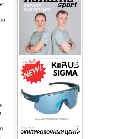
ет
за
РЕКЛАМА
я
и
о.
РЕКЛАМА
,