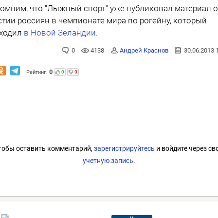
омним, что "Лыжный спорт" уже публиковал материал 
стии россиян в чемпионате мира по рогейну, который
ходил
в Новой Зеландии
.
0
4138
Андрей Краснов
30.06.2013 
0
Рейтинг:
0
0
тобы оставить комментарий,
зарегистрируйтесь
и войдите через св
учетную запись
.