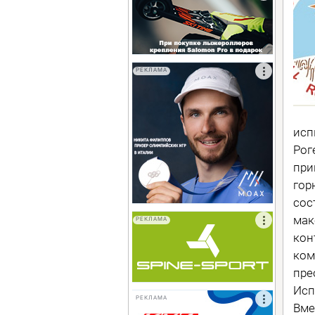
РЕКЛАМА
исп
Рог
при
гор
сос
мак
РЕКЛАМА
кон
ком
пре
Исп
РЕКЛАМА
Вме