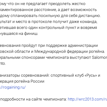
ому что он не предлагает преодолеть жестко
ламентированное расстояние, а дает возможность
дому спланировать посильную для себя дистанцию.
ультат и место в протоколе получит даже команда,
етившая всего один контрольный пункт и вовремя
нувшаяся на финиш.
евнования пройдут при поддержке администрации
овской области и Международной федерации рогейна.
еральными спонсорами чемпионата выступают Salomon
nto.
анизаторы соревнований: спортивный клуб «Русь» и
ерация рогейна России
://rogaining.ru/
 подробности на сайте чемпионата:
http://wrc2013.com/r