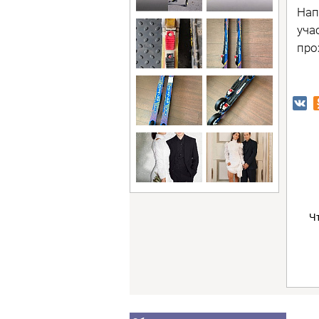
Нап
уча
про
Ч