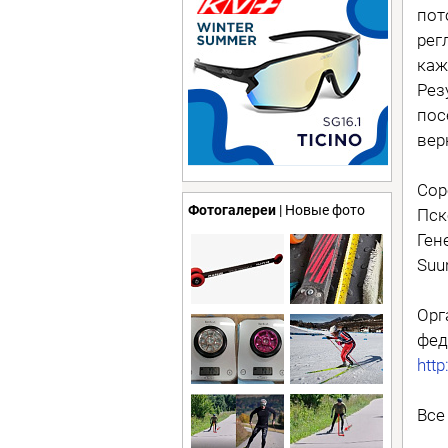
пот
рег
каж
Рез
пос
вер
Сор
Фотогалереи
| Новые фото
Пск
Ген
Suu
Орг
фед
http
Все