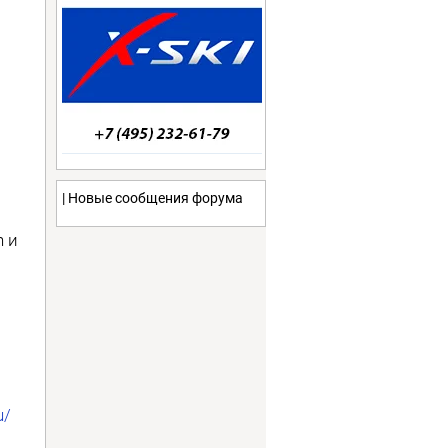
| Новые сообщения форума
 и
u/