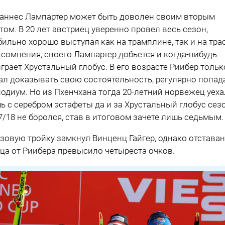
аннес Лампартер может быть доволен своим вторым
том. В 20 лет австриец уверенно провел весь сезон,
бильно хорошо выступая как на трамплине, так и на трас
 сомнения, своего Лампартер добьется и когда-нибудь
грает Хрустальный глобус. В его возрасте Риибер тольк
ал доказывать свою состоятельность, регулярно попад
подиум. Но из Пхенчхана тогда 20-летний норвежец уеха
ь с серебром эстафеты да и за Хрустальный глобус сез
7/18 не боролся, став в итоговом зачете лишь седьмым
зовую тройку замкнул Винценц Гайгер, однако отстава
ца от Риибера превысило четыреста очков.