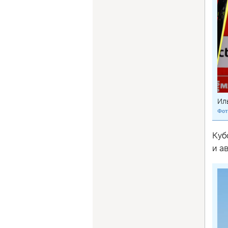
Ил
Куб
и а