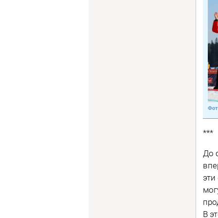
***
До 
впе
эти
мог
про
В э