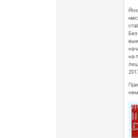
Йох
мес
ста
Без
выи
нач
на 
лиш
201
При
нем