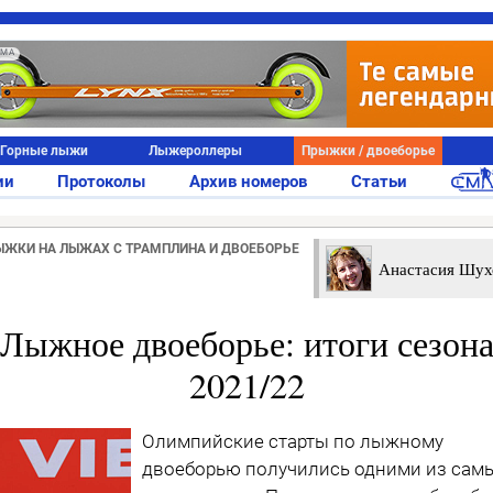
АМА
Горные лыжи
Лыжероллеры
Прыжки / двоеборье
ии
Протоколы
Архив номеров
Статьи
ЫЖКИ НА ЛЫЖАХ С ТРАМПЛИНА И ДВОЕБОРЬЕ
Анастасия Шух
Лыжное двоеборье: итоги сезон
2021/22
Олимпийские старты по лыжному
двоеборью получились одними из сам