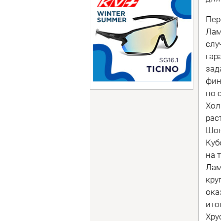
Пер
Лам
слу
гар
зад
фин
по 
Хол
рас
Шон
Куб
на 
Лам
кру
ока
ито
Хру