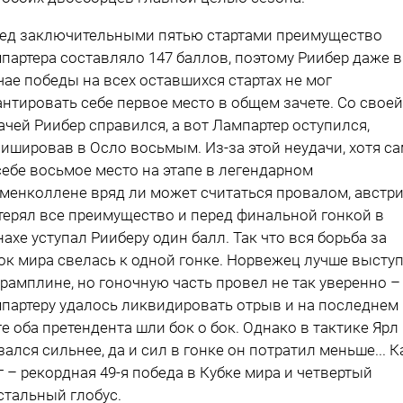
ед заключительными пятью стартами преимущество
партера составляло 147 баллов, поэтому Риибер даже в
чае победы на всех оставшихся стартах не мог
антировать себе первое место в общем зачете. Со своей
ачей Риибер справился, а вот Лампартер оступился,
ишировав в Осло восьмым. Из-за этой неудачи, хотя с
себе восьмое место на этапе в легендарном
менколлене вряд ли может считаться провалом, австр
терял все преимущество и перед финальной гонкой в
ахе уступал Рииберу один балл. Так что вся борьба за
ок мира свелась к одной гонке. Норвежец лучше высту
трамплине, но гоночную часть провел не так уверенно –
партеру удалось ликвидировать отрыв и на последнем
ге оба претендента шли бок о бок. Однако в тактике Ярл
зался сильнее, да и сил в гонке он потратил меньше... К
г – рекордная 49-я победа в Кубке мира и четвертый
стальный глобус.