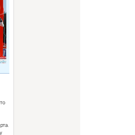
-то
рта.
у