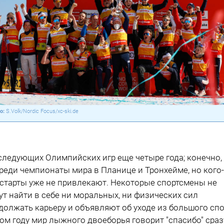
S.Volk/Nordic Focus/xc-ski.de
следующих Олимпийских игр еще четыре года; конечно,
реди чемпионаты мира в Планице и Тронхейме, но кого
 старты уже не привлекают. Некоторые спортсмены не
ут найти в себе ни моральных, ни физических сил
должать карьеру и объявляют об уходе из большого спо
том году мир лыжного двоеборья говорит "спасибо" сраз