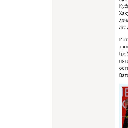
Куб
Хак
зач
это
Инт
тро
Гро
пят
ост
Вата