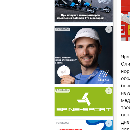
РЕКЛАМА
Ярл
Оли
нор
обр
бла
РЕКЛАМА
неу
мед
тро
одн
дне
РЕКЛАМА
для