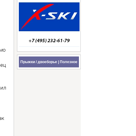
амо
Прыжки / двоеборье | Полезное
иец
пил
ак