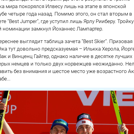
ка мира покорялся Илвесу лишь на этапе в японской
убе четыре года назад. Помимо этого, он стал вторым в
ете "Best Jumper", где уступил лишь Ярлу Рииберу. Тройку
й номинации замкнул Йоханнес Лампартер.
ереснее выглядит таблица зачета "Best Skier". Призовая
йка тут довольно предсказуемая – Илькка Херола, Йорг
бак и Винценц Гайгер, однако наличие в десятке лучших
ерых немцев и только двух норвежцев неожиданно. Не
авить без внимания и шестое место уже возрастного А
бе...