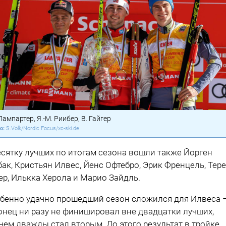
Лампартер, Я.-М. Риибер, В. Гайгер
S.Volk/Nordic Focus/xc-ski.de
есятку лучших по итогам сезона вошли также Йорген
бак, Кристьян Илвес, Йенс Офтебро, Эрик Френцель, Тер
ер, Илькка Херола и Марио Зайдль.
бенно удачно прошедший сезон сложился для Илвеса 
онец ни разу не финишировал вне двадцатки лучших,
чем дважды стал вторым. До этого результат в тройке