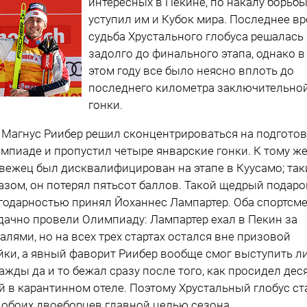
интересных в Пекине, по накалу борьбы
уступил им и Кубок мира. Последнее в
судьба Хрустального глобуса решалась
задолго до финального этапа, однако в
этом году все было неясно вплоть до
последнего километра заключительно
гонки.
 Магнус Риибер решил сконцентрироваться на подготов
мпиаде и пропустил четыре январские гонки. К тому ж
вежец был дисквалифицирован на этапе в Куусамо; та
азом, он потерял пятьсот баллов. Такой щедрый подаро
годарностью принял Йоханнес Лампартер. Оба спортсм
дачно провели Олимпиаду: Лампартер ехал в Пекин за
алями, но на всех трех стартах остался вне призовой
йки, а явный фаворит Риибер вообще смог выступить л
ажды да и то бежал сразу после того, как просидел дес
й в карантинном отеле. Поэтому Хрустальный глобус ст
 обоих двоеборцев главной целью сезона.