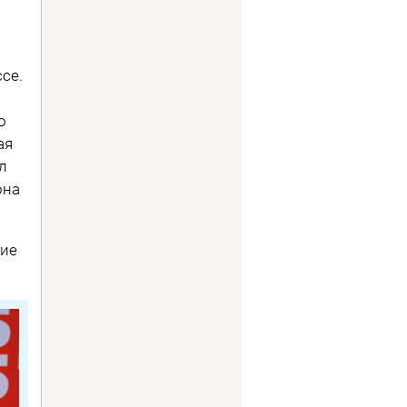
се.
о
ая
л
она
.
ние