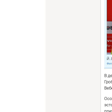
Й. 
В д
Гро
Веб
Осо
эст
при