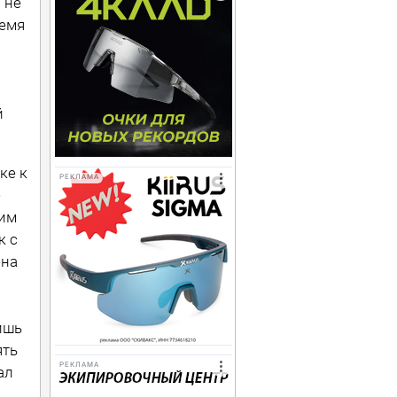
 не
ремя
й
ке к
РЕКЛАМА
е
ким
к с
ена
ишь
ять
РЕКЛАМА
ал