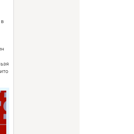
 в
ен
льзя
кито