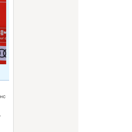
енс
–