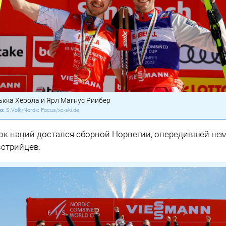
ькка Херола и Ярл Магнус Риибер
S.Volk/Nordic Focus/xc-ski.de
ок наций достался сборной Норвегии, опередившей не
встрийцев.