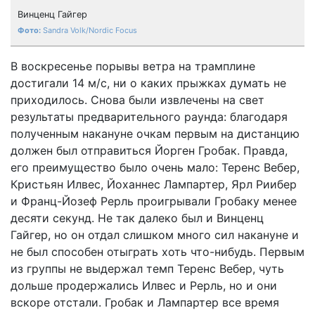
Винценц Гайгер
Sandra Volk/Nordic Focus
В воскресенье порывы ветра на трамплине
достигали 14 м/с, ни о каких прыжках думать не
приходилось. Снова были извлечены на свет
результаты предварительного раунда: благодаря
полученным накануне очкам первым на дистанцию
должен был отправиться Йорген Гробак. Правда,
его преимущество было очень мало: Теренс Вебер,
Кристьян Илвес, Йоханнес Лампартер, Ярл Риибер
и Франц-Йозеф Рерль проигрывали Гробаку менее
десяти секунд. Не так далеко был и Винценц
Гайгер, но он отдал слишком много сил накануне и
не был способен отыграть хоть что-нибудь. Первым
из группы не выдержал темп Теренс Вебер, чуть
дольше продержались Илвес и Рерль, но и они
вскоре отстали. Гробак и Лампартер все время