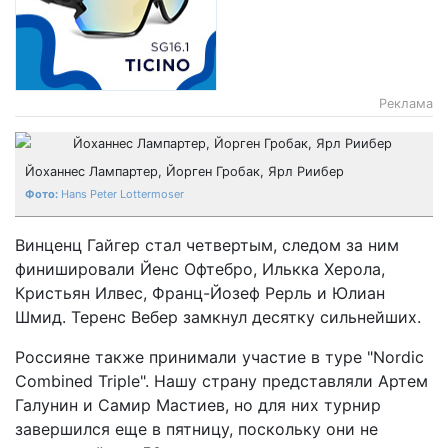
Реклама
Йоханнес Лампартер, Йорген Гробак, Ярл Риибер
Hans Peter Lottermoser
Винценц Гайгер стал четвертым, следом за ним
финишировали Йенс Офтебро, Илькка Херола,
Кристьян Илвес, Франц-Йозеф Рерль и Юлиан
Шмид. Теренс Вебер замкнул десятку сильнейших.
Россияне также принимали участие в туре "Nordic
Combined Triple". Нашу страну представляли Артем
Галунин и Самир Мастиев, но для них турнир
завершился еще в пятницу, поскольку они не