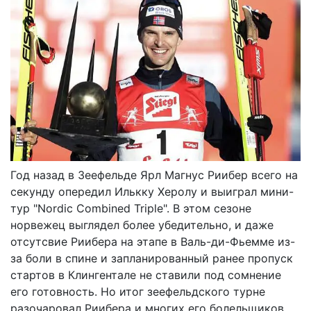
Год назад в Зеефельде Ярл Магнус Риибер всего на
секунду опередил Илькку Херолу и выиграл мини-
тур "Nordic Combined Triple". В этом сезоне
норвежец выглядел более убедительно, и даже
отсутсвие Риибера на этапе в Валь-ди-Фьемме из-
за боли в спине и запланированный ранее пропуск
стартов в Клингентале не ставили под сомнение
его готовность. Но итог зеефельдского турне
разочаровал Риибера и многих его болельщиков.