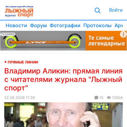
Войти
Новости
Форум
Фотографии
Протоколы
Архи
РЕКЛАМА
ПРЯМЫЕ ЛИНИИ
Владимир Аликин: прямая линия
с читателями журнала "Лыжный
спорт"
22.06.2008 11:29
15
12904