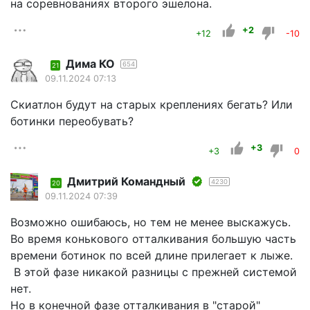
на соревнованиях второго эшелона.
+2
+12
-10
Дима КО
654
21
09.11.2024 07:13
Скиатлон будут на старых креплениях бегать? Или
ботинки переобувать?
+3
+3
0
Дмитрий Командный
4230
20
09.11.2024 07:39
Возможно ошибаюсь, но тем не менее выскажусь.
Во время конькового отталкивания большую часть
времени ботинок по всей длине прилегает к лыже.
В этой фазе никакой разницы с прежней системой
нет.
Но в конечной фазе отталкивания в "старой"