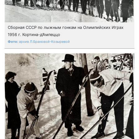
Сборная СССР по лыжным гонкам на Олимпийских Играх
1956 г. Кортина-д’Ампеццо
архив Л.Брановой-Козыревой