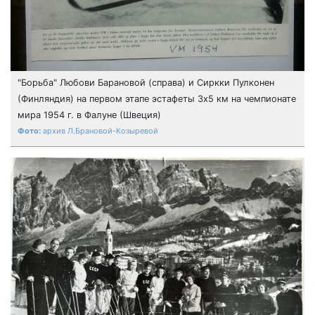
"Борьба" Любови Барановой (справа) и Cиркки Пулконен
(Финляндия) на первом этапе эстафеты 3х5 км на чемпионате
мира 1954 г. в Фалуне (Швеция)
архив Л.Брановой-Козыревой