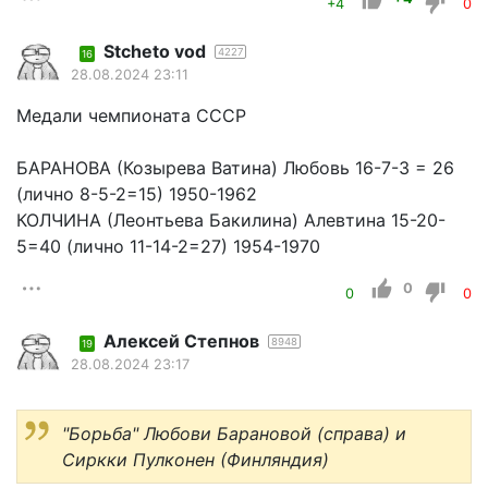
+4
0
Stcheto vod
4227
16
28.08.2024 23:11
Медали чемпионата СССР
БАРАНОВА (Козырева Ватина) Любовь 16-7-3 = 26
(лично 8-5-2=15) 1950-1962
КОЛЧИНА (Леонтьева Бакилина) Алевтина 15-20-
5=40 (лично 11-14-2=27) 1954-1970
0
0
0
Алексей Степнов
8948
19
28.08.2024 23:17
"Борьба" Любови Барановой (справа) и
Cиркки Пулконен (Финляндия)