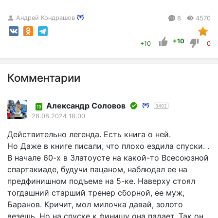
Андрей Кондрашов
8
4570
+10
+10
0
Комментарии
Александр Соловов
3402
19
28.08.2024 18:00
Действительно легенда. Есть книга о ней.
Но Даже в книге писали, что плохо ездила спуски. .
В начале 60-х в Златоусте на какой-то Всесоюзной
спартакиаде, будучи пацаном, наблюдал ее на
предфинишном подъеме на 5-ке. Наверху стоял
тогдашний старший тренер сборной, ее муж,
Баранов. Кричит, мол милочка давай, золото
везешь. Но на спуске к финишу она падает. Так он