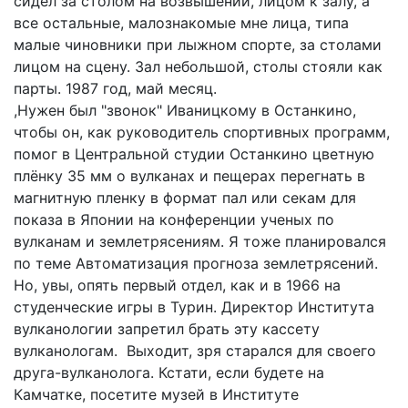
сидел за столом на возвышении, лицом к залу, а
все остальные, малознакомые мне лица, типа
малые чиновники при лыжном спорте, за столами
лицом на сцену. Зал небольшой, столы стояли как
парты. 1987 год, май месяц.
,Нужен был "звонок" Иваницкому в Останкино,
чтобы он, как руководитель спортивных программ,
помог в Центральной студии Останкино цветную
плёнку 35 мм о вулканах и пещерах перегнать в
магнитную пленку в формат пал или секам для
показа в Японии на конференции ученых по
вулканам и землетрясениям. Я тоже планировался
по теме Автоматизация прогноза землетрясений.
Но, увы, опять первый отдел, как и в 1966 на
студенческие игры в Турин. Директор Института
вулканологии запретил брать эту кассету
вулканологам. Выходит, зря старался для своего
друга-вулканолога. Кстати, если будете на
Камчатке, посетите музей в Институте