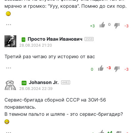
мрачно и громко: "Ууу, корова". Помню до сих пор.
0
+3
-3
Просто Иван Иванович
2559
11
28.08.2024 21:20
Третий раз читаю эту историю от вас
-3
0
-3
Johanson Jr.
4482
09
28.08.2024 22:39
Сервис-бригада сборной СССР на ЗОИ-56
понравилась.
В темном пальто и шляпе - это сервис-бригадир?
+4