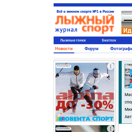
РЕКЛ
Лыжные гонки
Биатлон
Новости
Форум
Фотограф
РЕКЛАМА
Мас
спо
Мих
Авт
РЕКЛАМА