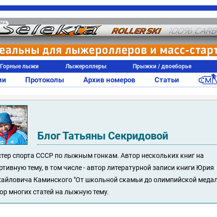
АМА
Горные лыжи
Лыжероллеры
Прыжки / двоеборье
ии
Протоколы
Архив номеров
Статьи
Блог Татьяны Секридовой
тер спорта СССР по лыжным гонкам. Автор нескольких книг на
ртивную тему, в том числе - автор литературной записи книги Юрия
айловича Каминского "От школьной скамьи до олимпийской медал
ор многих статей на лыжную тему.