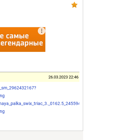
26.03.2023 22:46
162_sm_2962432167?
ing
hnaya_palka_swix_triac_3._0162.5_2455943075?
ing