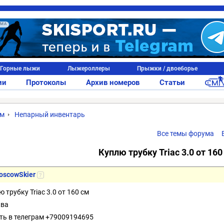
АМА
Горные лыжи
Лыжероллеры
Прыжки / двоеборье
ии
Протоколы
Архив номеров
Статьи
ум
Непарный инвентарь
Все темы форума
Куплю трубку Triac 3.0 от 160
oscowSkier
7
 трубку Triac 3.0 от 160 см
ва
ть в телеграм +79009194695