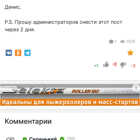
Денис.
P.S. Прошу администраторов снести этот пост
через 2 дня.
1
1426
-2
+1
-3
РЕКЛАМА
Комментарии
Серенький
798
11