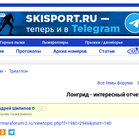
АМА
Горные лыжи
Лыжероллеры
Прыжки / двоеборье
ии
Протоколы
Архив номеров
Статьи
ум
Триатлон
Все темы форума
Лонгрид - интересный отче
ндрей Шипилов
1631
анен пожизненно.
://maraforum-2.ru/viewtopic.php?f=19&t=2946&start=140