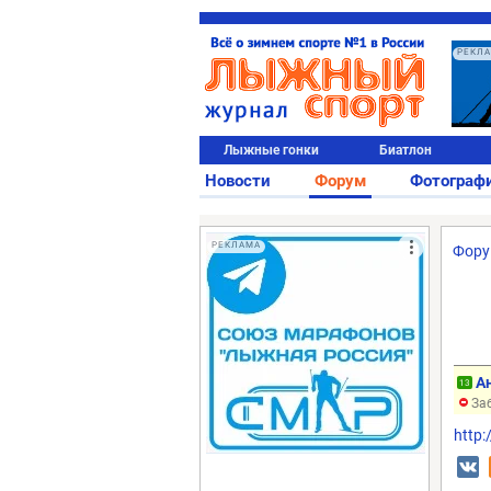
РЕКЛ
Лыжные гонки
Биатлон
Новости
Форум
Фотограф
РЕКЛАМА
Фор
А
13
Заб
http