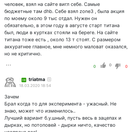
человек, взял на сайте вигл себе. Самые
бюджетные там dhb. Себе взял zone3 , была акция
по моему около 9 тыс отдал. Нужен он
обязательно, в этом году в августе старт титана
был, люди в куртках стояли на береге. На сайте
титана тоже есть , около 13 т стоят. С размером
аккуратнее главное, мне немного маловат оказался,
но не критично.
0
0
0
triatma
5
08
18.03.2020 18:54
Зачем
Брал когда то для эксперимента - ужасный. Не
знаю, может что изменилось..
Лучший вариант б.у.шный, пусть весь в зацепах и
дырках, но потоповей - дырки ничто, качество