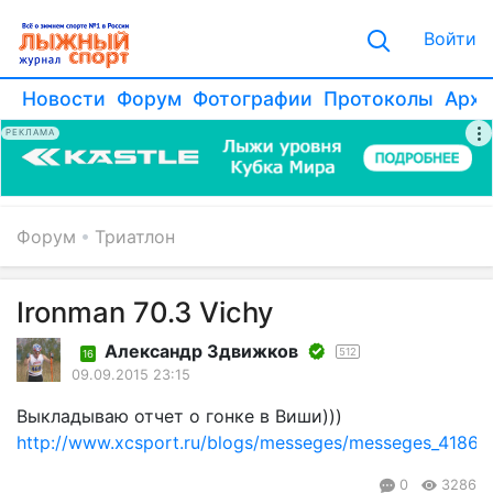
Войти
Новости
Форум
Фотографии
Протоколы
Архи
РЕКЛАМА
Форум
Триатлон
Ironman 70.3 Vichy
Александр Здвижков
512
16
09.09.2015 23:15
Выкладываю отчет о гонке в Виши)))
http://www.xcsport.ru/blogs/messeges/messeges_4186.h
0
3286