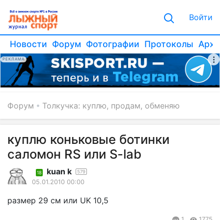
Войти
Новости
Форум
Фотографии
Протоколы
Архи
РЕКЛАМА
Форум
Толкучка: куплю, продам, обменяю
куплю коньковые ботинки
саломон RS или S-lab
kuan k
579
18
05.01.2010 00:00
размер 29 см или UK 10,5
1
1775