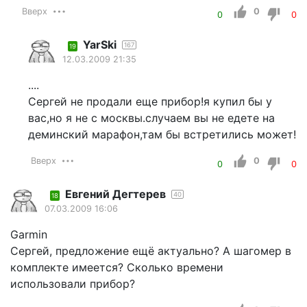
Вверх
0
0
0
YarSki
167
19
12.03.2009 21:35
....
Сергей не продали еще прибор!я купил бы у
вас,но я не с москвы.случаем вы не едете на
деминский марафон,там бы встретились может!
Вверх
0
0
0
Евгений Дегтерев
40
18
07.03.2009 16:06
Garmin
Сергей, предложение ещё актуально? А шагомер в
комплекте имеется? Сколько времени
использовали прибор?