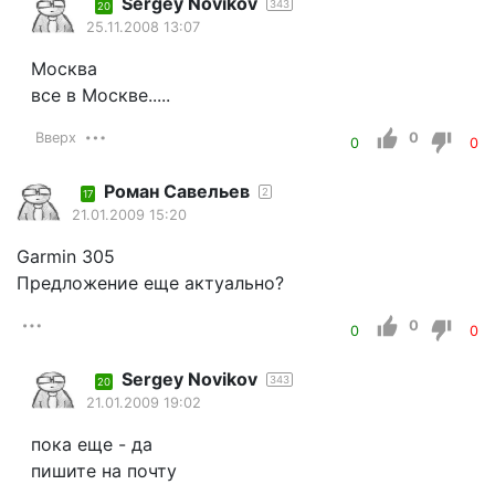
Sergey Novikov
343
20
25.11.2008 13:07
Москва
все в Москве.....
Вверх
0
0
0
Роман Савельев
2
17
21.01.2009 15:20
Garmin 305
Предложение еще актуально?
0
0
0
Sergey Novikov
343
20
21.01.2009 19:02
пока еще - да
пишите на почту