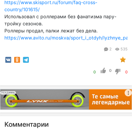
https://www.skisport.ru/forum/faq-cross-
country/101615/
Использовал с роллерами без фанатизма пару-
тройку сезонов.
Роллеры продал, палки лежат без дела.
https://www.avito.ru/moskva/sport_i_otdyh/lyzhnye_pa
2
535
0
0
0
РЕКЛАМА
Комментарии