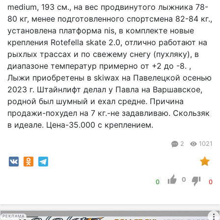
medium, 193 см., на вес продвинутого лыжника 78-
80 кг, менее подготовленного спортсмена 82-84 кг.,
установлена платформа nis, в комплекте новые
крепления Rotefella skate 2.0, отлично работают на
рыхлых трассах и по свежему снегу (пухляку), в
диапазоне температур примерно от +2 до -8. ,
Лыжи приобретены в skiwax на Павелецкой осенью
2023 г. Штайнлифт делал у Павла на Варшавское,
родной был шумный и ехал средне. Причина
продажи-похудел на 7 кг.-не задавливаю. Скользяк
в идеале. Цена-35.000 с креплением.
2
1021
0
0
0
РЕКЛАМА