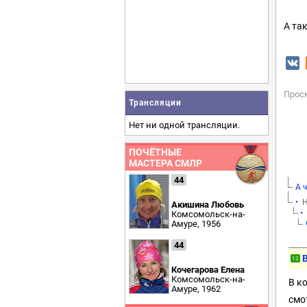
А та
Прос
Трансляции
Нет ни одной трансляции.
ПОЧЁТНЫЕ
МАСТЕРА СМЛР
44
А 
•
Н
Акишина Любовь
•
Комсомольск-на-
Амуре, 1956
44
12
Кочегарова Елена
Комсомольск-на-
В к
Амуре, 1962
смо