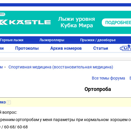
АМА
Горные лыжи
Лыжероллеры
Прыжки / двоеборье
ии
Протоколы
Архив номеров
Статьи
ум
Спортивная медицина (восстановительная медицина)
Все темы форума
Ортопроба
ико
7
й вопрос:
тренним ортопробам у меня параметры при нормальном хорошем с
 / 60-68/ 60-68