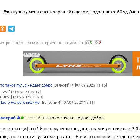
к лёжа пульс у меня очень хороший в целом, падает ниже 50 уд./мин.
0
0
мотров:
1091
Комментариев:
4
Рейтинг:
0
РЕКЛАМА
что такое пульс не дает добро
Валерий Ф
[07.09.2023 11:15]
ико
[07.09.2023 13:17]
Нико
[07.09.2023 13:23]
Часто болеете видимо,
Валерий Ф
[07.09.2023 15:11]
Валерий Ф
А что такое пульс не дает добро
12758
онкретных цифрах? И почему пульс не дает, а самочувствие дает? Я
трю, а не что там пульсометр кажет. Начинаю спокойно и где-то чере