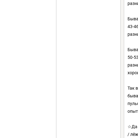
разн
Быва
43-46
разн
Быва
50-53
разн
хоро
Так 
быва
пуль
опыт
☆Да 
/ лёж