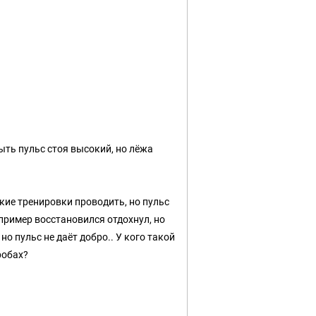
ыть пульс стоя высокий, но лёжа
гкие тренировки проводить, но пульс
апример восстановился отдохнул, но
о пульс не даёт добро.. У кого такой
робах?