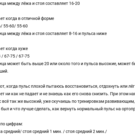
ица между лёжа и стоя составляет 16-20
ет когда в отличной форме
/ 55-60/ 55-60
ица между лёжа и стоя составляет 8-16 и пульса ниже
ет когда хуже
 / 67-75 / 67-75
ица может быть выше 20 или около того и пульса высокие, может б
ший.
вот, когда пульс плохой пытаюсь восстановиться, отдохнуть или лё
ет ни как не падает и не знаешь как его снова снизить. При этом н
с всё так же высокий, уже скучаешь по тренировкам развивающим, н
 был и что лучше сделать, как вернуть нормальный пульс на ортоп
по цифрам:
а средний/ стоя средний 1 мин. / стоя средний 2 мин./