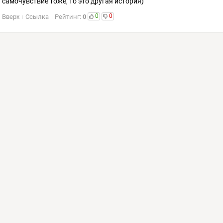
самочувствие тоже, то это другая история)
0
0
Вверх
Ссылка
Рейтинг:
0