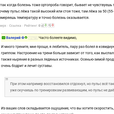
 так когда болезнь тоже ортопроба говорит, бывает не чувствуешь
очему пульс лёжа такой высокий или стоя тоже, там лёжа за 50 (55-
змеряешь температуру и точно болезнь оказывается.
0
0
верх
Ссылка
Рейтинг:
0
Валерий Ф
Часто болеете видимо,
12
12758
И много трените, мне проще, я любитель, пару раз болел в ковидную
гриппом. Настроение на трени больше зависит от того, как выспа
также ныряние в разных ледяных источниках. Осенью-зимой прод
очень бодрит и лечит суставы.
При этом например восстановился отдохнул, но пульс всё та
уже скучаешь по тренировкам развивающим, но пульс не даё
Из ваших слов складывается ощущение, что вы хотите скоростить,