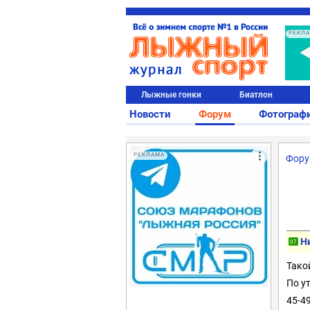
РЕКЛ
Лыжные гонки
Биатлон
Новости
Форум
Фотограф
РЕКЛАМА
Фор
Н
07
Тако
По у
45-49