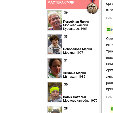
МАСТЕРА СМЛР
орг
это
36
Ссы
Погребная Лилия
Московская обл.,
Курсаково, 1961
07
33
Орт
инт
Новоселова Мария
тре
Москва, 1977
выс
31
пом
орг
Жилина Мария
леж
Мытищи, 1985
раз
30
при
Волик Наталья
Ссы
Московская обл., 1979
28
0