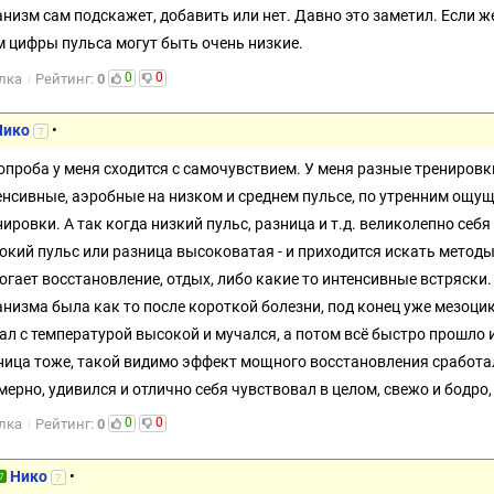
анизм сам подскажет, добавить или нет. Давно это заметил. Если же
м цифры пульса могут быть очень низкие.
0
0
лка
Рейтинг:
0
Нико
•
7
опроба у меня сходится с самочувствием. У меня разные тренировк
енсивные, аэробные на низком и среднем пульсе, по утренним ощущ
нировки. А так когда низкий пульс, разница и т.д. великолепно себя
окий пульс или разница высоковатая - и приходится искать методы
огает восстановление, отдых, либо какие то интенсивные встряски
анизма была как то после короткой болезни, под конец уже мезоцик
ал с температурой высокой и мучался, а потом всё быстро прошло и
ница тоже, такой видимо эффект мощного восстановления сработал,
мерно, удивился и отлично себя чувствовал в целом, свежо и бодро
0
0
лка
Рейтинг:
0
Нико
•
7
7