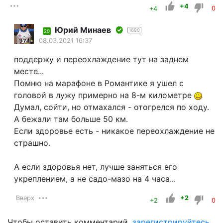
+4
+4
0
Юрий Минаев
1680
20
08.03.2021 16:37
поддержу и переохлаждение тут на заднем
месте...
Помню на марафоне в Романтике я ушел с
головой в лужу примерно на 8-м километре
Думал, сойти, но отмахался - отогрелся по ходу.
А бежали там больше 50 км.
Если здоровье есть - никакое переохлаждение не
страшно.
А если здоровья нет, лучше заняться его
укреплением, а не садо-мазо на 4 часа...
Вверх
+2
+2
0
Чтобы оставить комментарий,
зарегистрируйтесь