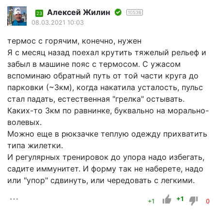
Алексей Жилин
10536
23
08.03.2021 10:03
термос с горячим, конечно, нужен
Я с месяц назад поехал крутить тяжелый рельеф и
забыл в машине пояс с термосом. С ужасом
вспоминаю обратный путь от той части круга до
парковки (~3км), когда накатила усталость, пульс
стал падать, естественная "грелка" остывать.
Каких-то 3км по равнинке, буквально на морально-
волевых.
Можно еще в рюкзачке теплую одежду прихватить
типа жилетки.
И регулярных тренировок до упора надо избегать,
садите иммунитет. И форму так не наберете, надо
или "упор" сдвинуть, или чередовать с легкими.
+1
+1
0