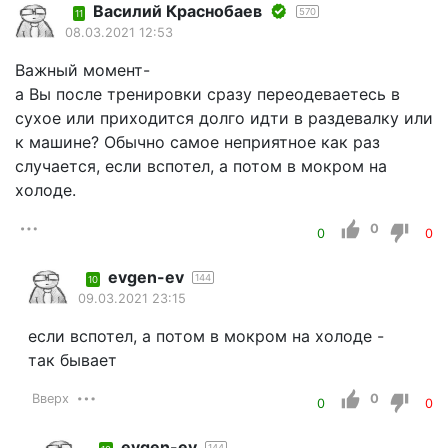
Василий Краснобаев
570
11
08.03.2021 12:53
Важный момент-
а Вы после тренировки сразу переодеваетесь в
сухое или приходится долго идти в раздевалку или
к машине? Обычно самое неприятное как раз
случается, если вспотел, а потом в мокром на
холоде.
0
0
0
evgen-ev
144
10
09.03.2021 23:15
если вспотел, а потом в мокром на холоде -
так бывает
Вверх
0
0
0
evgen-ev
144