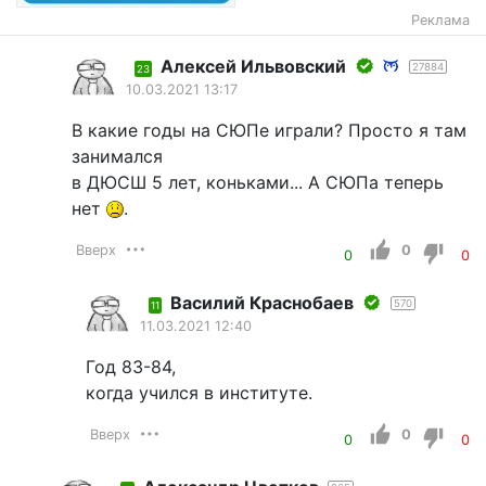
Реклама
Алексей Ильвовский
27884
23
10.03.2021 13:17
В какие годы на СЮПе играли? Просто я там
занимался
в ДЮСШ 5 лет, коньками... А СЮПа теперь
нет
.
Вверх
0
0
0
Василий Краснобаев
570
11
11.03.2021 12:40
Год 83-84,
когда учился в институте.
Вверх
0
0
0