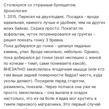
Столкнулся со странным буллщитом.
Хронология:
1. 2015. Пересел на двухподвес. Посадка - вроде
идеальная, намного лучше и удобнее, чем на других
моих байках. Сказка просто. Покатал по
асфальтам, чуток потренировался на грунтах -
решил поехать гонку 3 бревна.
Пока добирался до гонки - цепанул педалью
камень, упал. Вроде несильно, небольно. Однако,
пока добирался до гонки (ехал неспешно с женой
по кочкам - темп, сами понимаете какой),
ВНЕЗАПНО закислилась ягодичная мышца (или кто
там выше задней поверхности бедра? место, куда
уколы делают). Посидели перед стартом,
размялись, поехали...Через полчаса она уже не
просто закислилась - она выпала в осадок
настолько, что из-за боли я едва мог крутить в
темпе паркового матрасника. Это первый случай