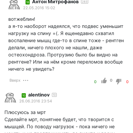
Антон Митрофанов
283
18
22.05.2016 15:02
вотжеблин!
а я-то наоборот надеялся, что подвес уменьшит
нагрузку на спину =(. Я ещенедавно схватил
воспаление мышц где-то в спине тоже - рентген
делали, ничего плохого не нашли, даже
остеохондроза. Протрузию было бы видно на
рентгене? Или на нём кроме переломов вообще
ничего не увидеть?
Вверх
0
0
0
alentinov
10
10
26.06.2016 23:54
Плюсуюсь за мрт
Сделайте мрт, понятнее будет, что творится с
мышцей. По поводу нагрузок - пока ничего не