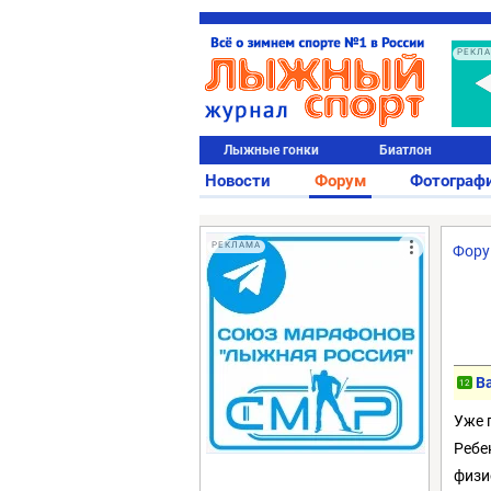
РЕКЛ
Лыжные гонки
Биатлон
Новости
Форум
Фотограф
РЕКЛАМА
Фор
В
12
Уже 
Ребен
физи