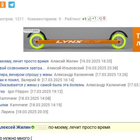
+1
0
мотров:
1211
Комментариев:
9
Рейтинг:
+1
РЕКЛАМА
-моему, лечит просто время
Алексей Жилин
[16.03.2025 18:35]
вай созвонимся завтра...
Алексей Ильвовский
[16.03.2025 23:38]
лера, вечером спрошу у жены
Александр Калиничев
[17.03.2025 13:26]
ак я понял,
Валерий Ф
[17.03.2025 16:14]
Оказывается у жены у самой была эта болезнь
Александр Калиничев
[17.03
тко
Igor Filippov
[17.03.2025 19:12]
ammerer
[18.03.2025 14:08]
ылки
Kammerer
[18.03.2025 14:19]
Лариса
[18.03.2025 20:35]
Алексей Жилин
по-моему, лечит просто время
10535
го нужно много (