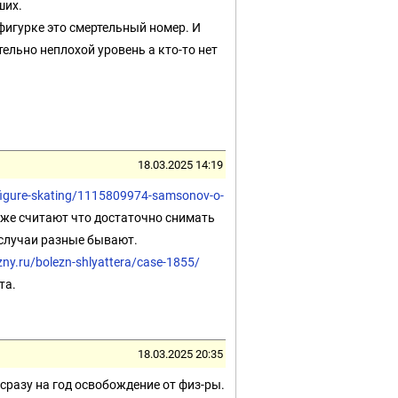
ших.
 фигурке это смертельный номер. И
тельно неплохой уровень а кто-то нет
18.03.2025 14:19
/figure-skating/1115809974-samsonov-o-
 уже считают что достаточно снимать
случаи разные бывают.
zny.ru/bolezn-shlyattera/case-1855/
ста.
18.03.2025 20:35
сразу на год освобождение от физ-ры.