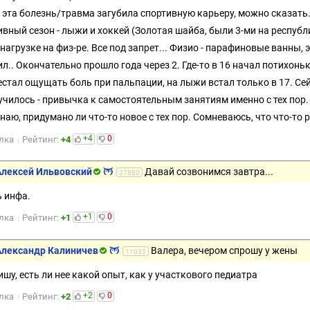
 эта болезнь/травма загубила спортивную карьеру, можно сказать.
ивный сезон - лыжи и хоккей (Золотая шайба, были 3-ми на республ
 нагрузке на физ-ре. Все под запрет... Физио - парафиновые ванны,
ил.. Окончательно прошло года через 2. Где-то в 16 начал потихоньк
естал ощущать боль при пальпации, на лыжи встал только в 17. Сей
училось - привычка к самостоятельным занятиям именно с тех пор.
знаю, придумано ли что-то новое с тех пор. Сомневаюсь, что что-то
+4
0
лка
Рейтинг:
+4
Алексей Ильвовский
Давай созвонимся завтра...
27880
ь инфа.
+1
0
лка
Рейтинг:
+1
Александр Калиничев
Валера, вечером спрошу у жены
11033
ишу, есть ли нее какой опыт, как у участкового педиатра
+2
0
лка
Рейтинг:
+2