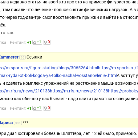
была недавно статья на sports.ru про это на примере фигуристов на
а, там писали что лечение - полное снятие физических нагрузок. А в
-то через год-два-три смог восстановить прыжки и выйти на относи
шёл.
-то так.
+1
0
лка
Рейтинг:
+1
Kammerer
Ссылки
96
s://m.sports.ru/figure-skating/blogs/3065264.html
https://m.sports.ru
max-rydal-ot-boli-kogda-ya-tolko-nachal-vosstanovlenie-.html
А вот тут
ь и сделать комплекс упражнений на растяжение мышц- возможно 
s://m.rfs.ru/news/210138
https://m.rfs.ru/news/210138
https://probole
можно как обычно у нас бывает - надо найти грамотного специали
+1
0
лка
Рейтинг:
+1
Лариса
***
336
ери диагностировали болезнь Шляттера, лет 12 ей было, примерно. 