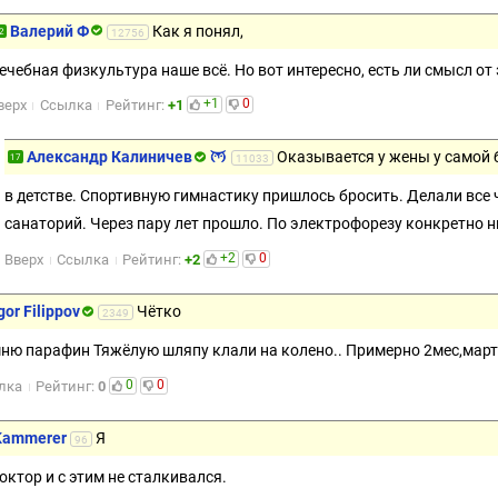
Валерий Ф
Как я понял,
2
12756
ечебная физкультура наше всё. Но вот интересно, есть ли смысл от
+1
0
верх
Ссылка
Рейтинг:
+1
Александр Калиничев
Оказывается у жены у самой 
17
11033
в детстве. Спортивную гимнастику пришлось бросить. Делали все 
санаторий. Через пару лет прошло. По электрофорезу конкретно н
+2
0
Вверх
Ссылка
Рейтинг:
+2
gor Filippov
Чётко
2349
ню парафин Тяжёлую шляпу клали на колено.. Примерно 2мес,март 
0
0
лка
Рейтинг:
0
Kammerer
Я
96
доктор и с этим не сталкивался.