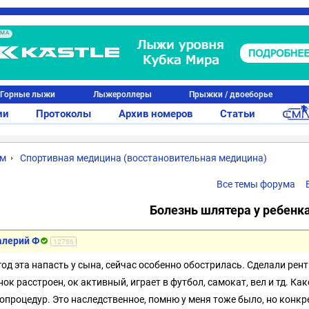
АМА
Горные лыжи
Лыжероллеры
Прыжки / двоеборье
ии
Протоколы
Архив номеров
Статьи
ум
Спортивная медицина (восстановительная медицина)
Все темы форума
Болезнь шлятера у ребенк
алерий Ф
12756
год эта напасть у сына, сейчас особенно обострилась. Сделали рент
ок расстроен, ок активный, играет в футбол, самокат, вел и тд. Како
опроцедур. Это наследственное, помню у меня тоже было, но конкр