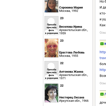
Но 
И д
Сорокина Мария
Москва, 1992
кто
23
и у
Как
Веселова Ирина
Архангельская обл.,
Ссы
1959
23
02
http
Ерастова Любовь
Москва, 1955
trav
22
бол
http
Антонова Жанна
Архангельская обл.,
Воз
1971
Ссы
22
06
Нестерец Оксана
Иркутская обл., 1966
доч