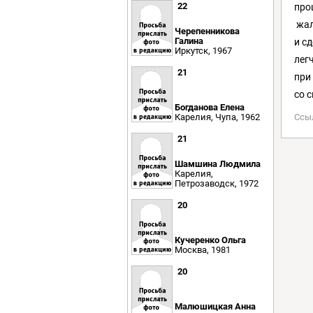
22
про
жал
Черепенникова
Галина
и с
Иркутск, 1967
лег
21
при
со 
Богданова Елена
Ссы
Карелия, Чупа, 1962
21
Шамшина Людмила
Карелия,
Петрозаводск, 1972
20
Кучеренко Ольга
Москва, 1981
20
Малюшицкая Анна