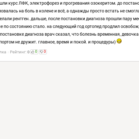
шли курс ЛФК, электрофорез и прогревания озокеритом. до постан
овалась на боль в колене и всё, а однажды просто встать не смогла
делали рентген. дальше, после постановки диагноза прошли пару м
че по состоянию стало. на следующий год ортопед продлил освобож
 постановке диагноза врач сказал, что болезнь временная, девочка 
спортом не дружит. главное, время и покой. и процедуры)
0
0
лка
Рейтинг:
0