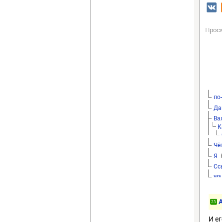
Прос
по
Да
Ва
К
Чё
Я
K
Сс
***
23
И е