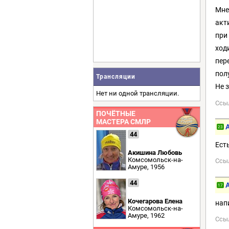
Мне
акт
при
ход
пер
пол
Трансляции
Не 
Нет ни одной трансляции.
Ссы
ПОЧЁТНЫЕ
МАСТЕРА СМЛР
23
44
Ест
Акишина Любовь
Комсомольск-на-
Ссы
Амуре, 1956
44
17
Кочегарова Елена
нап
Комсомольск-на-
Амуре, 1962
Ссы