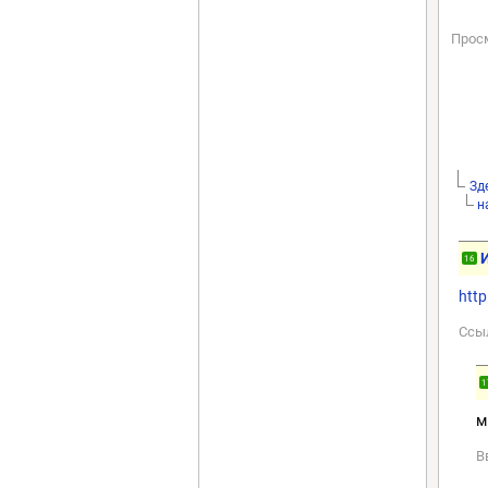
Прос
Зд
н
16
htt
Ссы
1
м
В