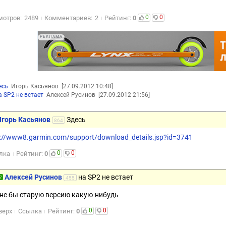
0
0
мотров:
2489
Комментариев:
2
Рейтинг:
0
РЕКЛАМА
есь
Игорь Касьянов
[27.09.2012 10:48]
а SP2 не встает
Алексей Русинов
[27.09.2012 21:56]
Игорь Касьянов
Здесь
864
p://www8.garmin.com/support/download_details.jsp?id=3741
0
0
лка
Рейтинг:
0
Алексей Русинов
на SP2 не встает
7
455
не бы старую версию какую-нибудь
0
0
верх
Ссылка
Рейтинг:
0