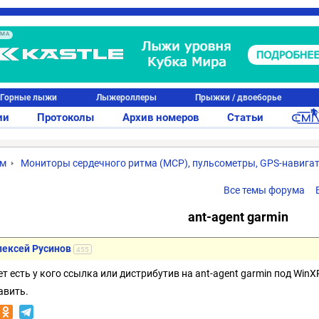
АМА
Горные лыжи
Лыжероллеры
Прыжки / двоеборье
ии
Протоколы
Архив номеров
Статьи
ум
Мониторы сердечного ритма (МСР), пульсометры, GPS-навига
Все темы форума
ant-agent garmin
лексей Русинов
455
т есть у кого ссылка или дистрибутив на ant-agent garmin под Wi
авить.