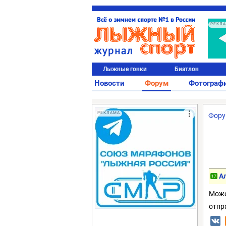
РЕКЛ
Лыжные гонки
Биатлон
Новости
Форум
Фотограф
РЕКЛАМА
Фор
А
17
Може
отпр