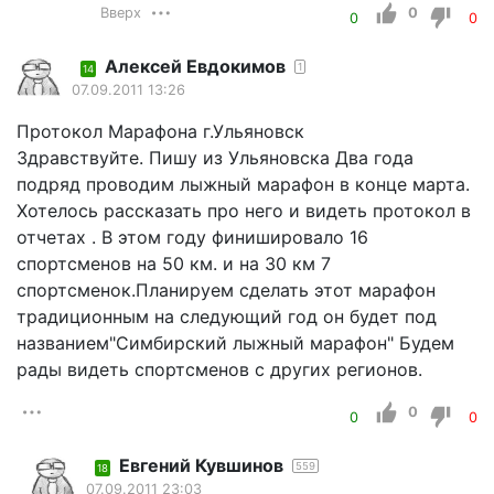
Вверх
0
0
0
Алексей Евдокимов
1
14
07.09.2011 13:26
Протокол Марафона г.Ульяновск
Здравствуйте. Пишу из Ульяновска Два года
подряд проводим лыжный марафон в конце марта.
Хотелось рассказать про него и видеть протокол в
отчетах . В этом году финишировало 16
спортсменов на 50 км. и на 30 км 7
спортсменок.Планируем сделать этот марафон
традиционным на следующий год он будет под
названием"Симбирский лыжный марафон" Будем
рады видеть спортсменов с других регионов.
0
0
0
Евгений Кувшинов
559
18
07.09.2011 23:03