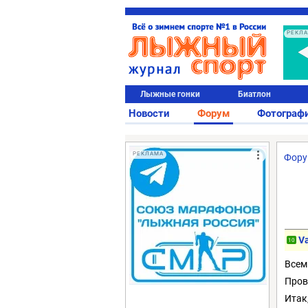
РЕКЛ
Лыжные гонки
Биатлон
Новости
Форум
Фотограф
РЕКЛАМА
Фор
Va
10
Всем
Пров
Итак,