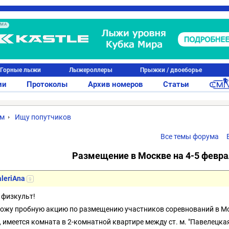
АМА
Горные лыжи
Лыжероллеры
Прыжки / двоеборье
ии
Протоколы
Архив номеров
Статьи
ум
Ищу попутчиков
Все темы форума
Размещение в Москве на 4-5 феврал
leriAna
9
 физкульт!
ожу пробную акцию по размещению участников соревнований в М
 имеется комната в 2-комнатной квартире между ст. м. "Павелецкая" 