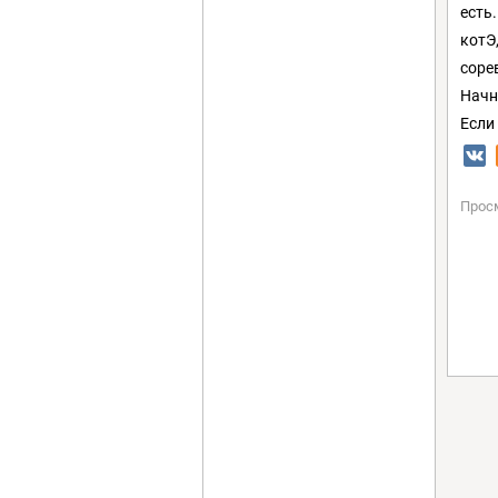
есть
котЭ
соре
Начн
Если
Прос