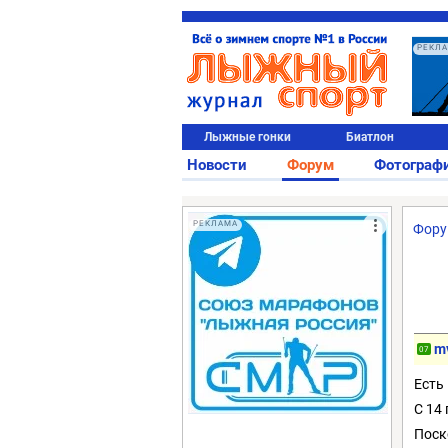
РЕКЛ
Лыжные гонки
Биатлон
Новости
Форум
Фотограф
РЕКЛАМА
Фор
m
07
Есть 
С 14 
Поск