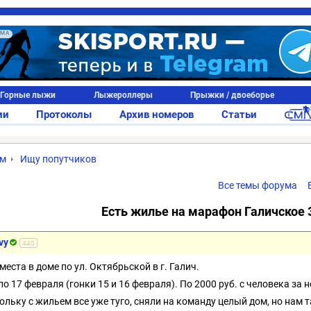
АМА
Горные лыжи
Лыжероллеры
Прыжки / двоеборье
ии
Протоколы
Архив номеров
Статьи
ум
Ищу попутчиков
Все темы форума
Есть жилье на марафон Галичское 
vy
440
места в доме по ул. Октябрьской в г. Галич.
по 17 февраля (гонки 15 и 16 февраля). По 2000 руб. с человека за н
ольку с жильем все уже туго, сняли на команду целый дом, но нам т