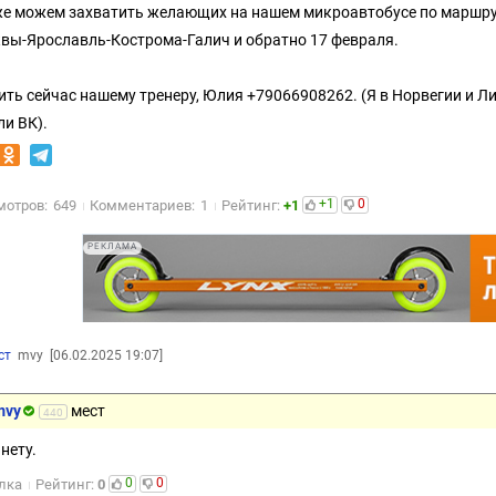
же можем захватить желающих на нашем микроавтобусе по маршру
вы-Ярославль-Кострома-Галич и обратно 17 февраля.
ить сейчас нашему тренеру, Юлия +79066908262. (Я в Норвегии и Лит
ли ВК).
+1
0
мотров:
649
Комментариев:
1
Рейтинг:
+1
РЕКЛАМА
ст
mvy
[06.02.2025 19:07]
mvy
мест
440
нету.
0
0
лка
Рейтинг:
0