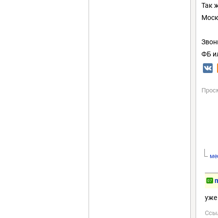
Так 
Моск
Звон
ФБ и
Прос
ме
07
уже 
Ссы