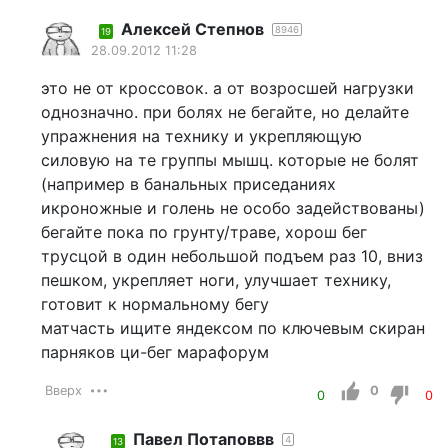
Алексей Степнов
8946
19
28.09.2012 11:28
это не от кроссовок. а от возросшей нагрузки
однозначно. при болях не бегайте, но делайте
упражнения на технику и укрепляющую
силовую на те группы мышц. которые не болят
(например в банальных приседаниях
икроножные и голень не особо задействованы)
бегайте пока по грунту/траве, хорош бег
трусцой в один небольшой подъем раз 10, вниз
пешком, укрепляет ноги, улучшает технику,
готовит к нормальному бегу
матчасть ищите яндексом по ключевым скиран
парняков ци-бег марафорум
Вверх
0
0
0
Павел Потаповвв
4
13