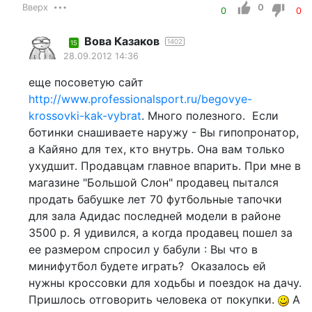
Вверх
0
0
0
Вова Казаков
1402
15
28.09.2012 14:36
еще посоветую сайт
http://www.professionalsport.ru/begovye-
krossovki-kak-vybrat
. Много полезного. Если
ботинки снашиваете наружу - Вы гипопронатор,
а Кайяно для тех, кто внутрь. Она вам только
ухудшит. Продавцам главное впарить. При мне в
магазине "Большой Слон" продавец пытался
продать бабушке лет 70 футбольные тапочки
для зала Адидас последней модели в районе
3500 р. Я удивился, а когда продавец пошел за
ее размером спросил у бабули : Вы что в
минифутбол будете играть? Оказалось ей
нужны кроссовки для ходьбы и поездок на дачу.
Пришлось отговорить человека от покупки.
А