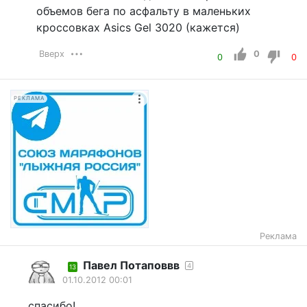
объемов бега по асфальту в маленьких
кроссовках Asics Gel 3020 (кажется)
Вверх
0
0
0
РЕКЛАМА
Реклама
Павел Потаповвв
4
13
01.10.2012 00:01
спасибо!