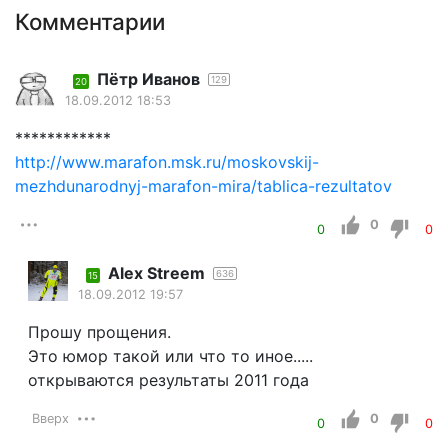
Комментарии
Пётр Иванов
129
20
18.09.2012 18:53
************
http://www.marafon.msk.ru/moskovskij-
mezhdunarodnyj-marafon-mira/tablica-rezultatov
0
0
0
Alex Streem
636
15
18.09.2012 19:57
Прошу прощения.
Это юмор такой или что то иное.....
открываются результаты 2011 года
Вверх
0
0
0