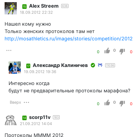
Alex Streem
636
15
18.09.2012 22:32
Нашел кому нужно
Только женских протоколов там нет
http://mosathletics.ru/images/stories/competition/2012/0
0
0
0
Александр Калиничев
11036
17
19.09.2012 19:36
Интересно когда
будут не предварительные протоколы марафона?
Вверх
0
0
0
scorp11v
183
14
21.09.2012 14:04
Протоколы ММММ 2012