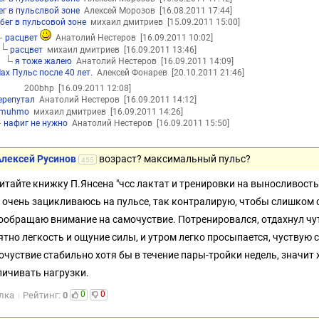
ег в пульслвой зоне
Алексей Морозов
[16.08.2011 17:44]
бег в пульсовой зоне
михаил дмитриев
[15.09.2011 15:00]
расцвет
Aнатолий Нестеров
[16.09.2011 10:02]
расцвет
михаил дмитриев
[16.09.2011 13:46]
я тоже жалею
Aнатолий Нестеров
[16.09.2011 14:09]
ax Пульс после 40 лет.
Алексей Фонарев
[20.10.2011 21:46]
200bhp
[16.09.2011 12:08]
ерепутал
Aнатолий Нестеров
[16.09.2011 14:12]
muhmo
михаил дмитриев
[16.09.2011 14:26]
нафиг не нужно
Aнатолий Нестеров
[16.09.2011 15:50]
Алексей Русинов
возраст? максимальный пульс?
455
итайте книжку П.Янсена "чсс лактат и тренировки на выносливость"
е очень зацикливаюсь на пульсе, так контралирую, чтобы слишком 
ообращаю внимание на самочуствие. Потренировался, отдахнул чуть
ятно легкость и ощуние силы, и утром легко просыпается, чуствую 
очуствие стабильно хотя бы в течение пары-тройки недель, значит
личивать нагрузки.
0
0
лка
Рейтинг:
0