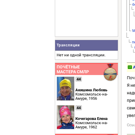
б
M
п
Трансляции
Нет ни одной трансляции.
ПОЧЁТНЫЕ
17
МАСТЕРА СМЛР
Поч
44
Я н
Акишина Любовь
над
Комсомольск-на-
Амуре, 1956
при
сам
44
уве
Кочегарова Елена
Комсомольск-на-
Ссы
Амуре, 1962