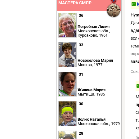
МАСТЕРА СМЛР
I
20
Нуж
36
Для
Погребная Лилия
ада
Московская обл.,
Курсаково, 1961
есл
33
тем
сор
Новоселова Мария
зав
Москва, 1977
Ссы
31
1
Жилина Мария
Мытищи, 1985
М
30
п
с
Волик Наталья
т
Московская обл., 1979
х
28
В