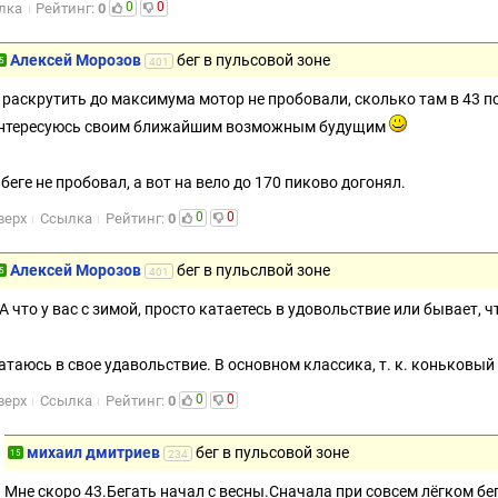
0
0
лка
Рейтинг:
0
Алексей Морозов
бег в пульсовой зоне
5
401
 раскрутить до максимума мотор не пробовали, сколько там в 43 по
нтересуюсь своим ближайшим возможным будущим
 беге не пробовал, а вот на вело до 170 пиково догонял.
0
0
верх
Ссылка
Рейтинг:
0
Алексей Морозов
бег в пульслвой зоне
5
401
 А что у вас с зимой, просто катаетесь в удовольствие или бывает, 
атаюсь в свое удавольствие. В основном классика, т. к. коньковы
0
0
верх
Ссылка
Рейтинг:
0
михаил дмитриев
бег в пульсовой зоне
15
234
Мне скоро 43.Бегать начал с весны.Сначала при совсем лёгком бе