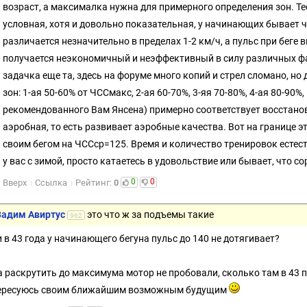
возраст, а максималка нужна для примерного определения зон. Те
условная, хотя и довольно показательная, у начинающих бывает ч
различается незначительно в пределах 1-2 км/ч, а пульс при беге в
получается неэкономичный и неэффективный в силу различных фа
задачка еще та, здесь на форуме много копий и стрел сломано, н
зон: 1-ая 50-60% от ЧССмакс, 2-ая 60-70%, 3-яя 70-80%, 4-ая 80-90%, 
рекомендованного Вам Янсена) примерно соответствует восстанов
аэробная, то есть развивает аэробные качества. Вот на границе э
своим бегом на ЧССср=125. Время и количество тренировок естест
у вас с зимой, просто катаетесь в удовольствие или бывает, что с
0
0
Вверх
Ссылка
Рейтинг:
0
Вадим Авиртус
это что ж за подъемы такие
962
и в 43 года у начинающего бегуна пульс до 140 не дотягивает?
 а раскрутить до максимума мотор не пробовали, сколько там в 43 п
ересуюсь своим ближайшим возможным будущим