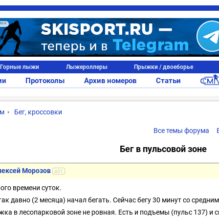
АМА
Горные лыжи
Лыжероллеры
Прыжки / двоеборье
ии
Протоколы
Архив номеров
Статьи
ум
Бег, кроссовки
Все темы форума
Бег в пульсовой зоне
лексей Морозов
401
ого времени суток.
 так давно (2 месяца) начал бегать. Сейчас бегу 30 минут со средн
жка в лесопарковой зоне не ровная. Есть и подъемы (пульс 137) и с