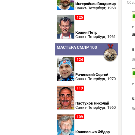
Ссы
Ингеройнен Владимир
Санкт-Петербург, 1968
125
1
>
Кожин Петр
и
Санкт-Петербург, 1961
МАСТЕРА СМЛР 100
В
В
124
1
Рачинский Сергей
Санкт-Петербург, 1970
>
119
К
Пастухов Николай
Санкт-Петербург, 1960
В
109
Конопелько Фёдор