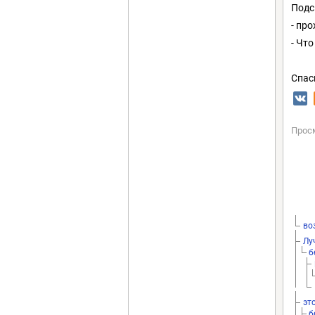
Подс
- про
- Чт
Спас
Прос
во
Лу
б
эт
б