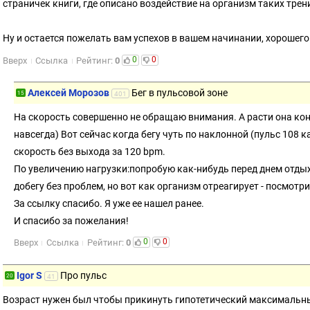
страничек книги, где описано воздействие на организм таких трен
Ну и остается пожелать вам успехов в вашем начинании, хорошего
0
0
Вверх
Ссылка
Рейтинг:
0
Алексей Морозов
Бег в пульсовой зоне
15
401
На скорость совершенно не обращаю внимания. А расти она кон
навсегда) Вот сейчас когда бегу чуть по наклонной (пульс 108 к
скорость без выхода за 120 bpm.
По увеличению нагрузки:попробую как-нибудь перед днем отдых
добегу без проблем, но вот как организм отреагирует - посмотри
За ссылку спасибо. Я уже ее нашел ранее.
И спасибо за пожелания!
0
0
Вверх
Ссылка
Рейтинг:
0
Igor S
Про пульс
20
41
Возраст нужен был чтобы прикинуть гипотетический максимальный