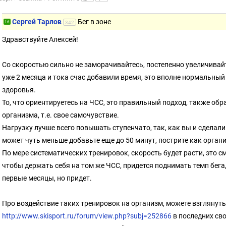
Сергей Тарлов
Бег в зоне
16
342
Здравствуйте Алексей!
Со скоростью сильно не заморачивайтесь, постепенно увеличивайте 
уже 2 месяца и тока счас добавили время, это вполне нормальный 
здоровья.
То, что ориентируетесь на ЧСС, это правильный подход, также об
организма, т.е. свое самочувствие.
Нагрузку лучше всего повышать ступенчато, так, как вы и сделали 
может чуть меньше добавьте еще до 50 минут, пострите как орган
По мере систематических тренировок, скорость будет расти, это с
чтобы держать себя на том же ЧСС, придется поднимать темп бега,
первые месяцы, но придет.
Про воздействие таких тренировок на организм, можете взглянуть
http://www.skisport.ru/forum/view.php?subj=252866
в последних сво