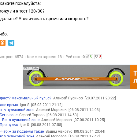
кажите пожалуйста:
хожу ли я тест 120/30?
о дальше? Увеличивать время или скорость?
ибо.
0
0
мотров:
6574
Комментариев:
18
Рейтинг:
0
РЕКЛАМА
зраст? максимальный пульс?
Алексей Русинов
[28.07.2011 23:22]
чше время
Igor S
[05.08.2011 21:12]
ег в пульсовой зоне
Алексей Морозов
[06.08.2011 14:03]
Бег в зоне
Сергей Тарлов
[06.08.2011 14:53]
Бег в пульсовой зоне
Алексей Морозов
[07.08.2011 10:25]
Про пульс
Igor S
[08.08.2011 07:55]
о что ж за подъемы такие
Вадим Авиртус
[08.08.2011 23:44]
ег в пульсовой зоне
Алексей Морозов
[16.08.2011 17:42]