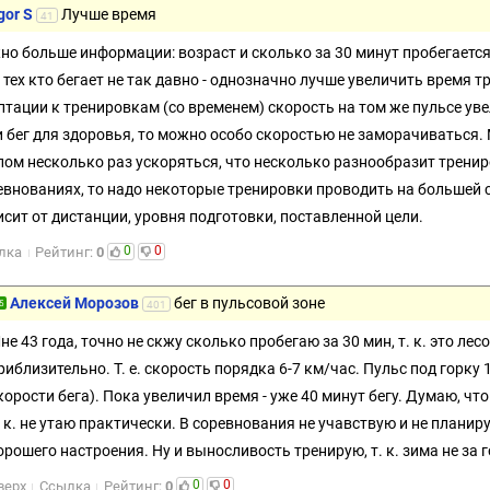
gor S
Лучше время
41
но больше информации: возраст и сколько за 30 минут пробегается 
 тех кто бегает не так давно - однозначно лучше увеличить время т
птации к тренировкам (со временем) скорость на том же пульсе уве
и бег для здоровья, то можно особо скоростью не заморачиваться
пом несколько раз ускоряться, что несколько разнообразит трениро
евнованиях, то надо некоторые тренировки проводить на большей ск
исит от дистанции, уровня подготовки, поставленной цели.
0
0
лка
Рейтинг:
0
Алексей Морозов
бег в пульсовой зоне
5
401
не 43 года, точно не скжу сколько пробегаю за 30 мин, т. к. это лесо
риблизительно. Т. е. скорость порядка 6-7 км/час. Пульс под горку 
корости бега). Пока увеличил время - уже 40 минут бегу. Думаю, чт
. к. не утаю практически. В соревнования не учавствую и не планиру
орошего настроения. Ну и выносливость тренирую, т. к. зима не за 
0
0
верх
Ссылка
Рейтинг:
0