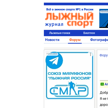
РЕКЛ
Лыжные гонки
Биатлон
Новости
Форум
Фотограф
РЕКЛАМА
Фор
А
15
Добр
Я не
доро