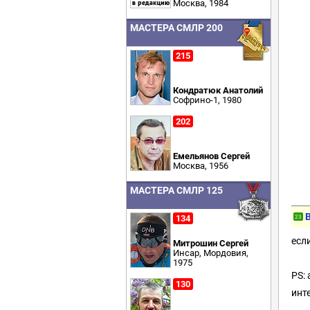
Москва, 1984
МАСТЕРА СМЛР 200
215
Кондратюк Анатолий
Софрино-1, 1980
202
Емельянов Сергей
Москва, 1956
МАСТЕРА СМЛР 125
134
23
есл
Митрошин Сергей
Инсар, Мордовия,
1975
PS:
130
инт