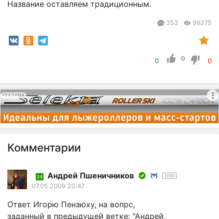
Название оставляем традиционным.
353
99275
0
0
0
РЕКЛАМА
Комментарии
Андрей Пшеничников
3090
24
07.05.2009 20:47
Ответ Игорю Пензюху, на вопрс,
заданный в предыдущей ветке: "Андрей,