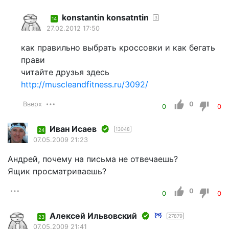
konstantin konsatntin
3
14
27.02.2012 17:50
как правильно выбрать кроссовки и как бегать
прави
читайте друзья здесь
http://muscleandfitness.ru/3092/
Вверх
0
0
0
Иван Исаев
13048
24
07.05.2009 21:23
Андрей, почему на письма не отвечаешь?
Ящик просматриваешь?
0
0
0
Алексей Ильвовский
27879
23
07.05.2009 21:41