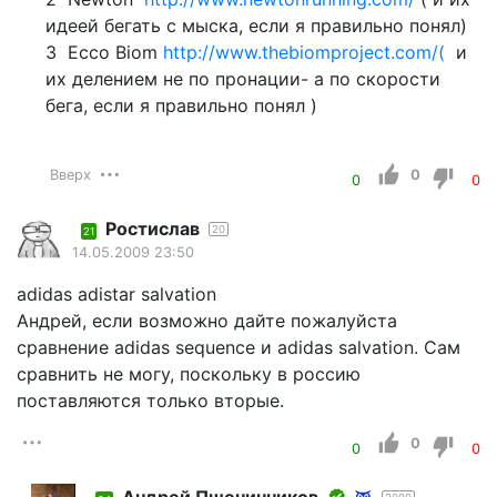
идеей бегать с мыска, если я правильно понял)
3 Ecco Biom
http://www.thebiomproject.com/(
и
их делением не по пронации- а по скорости
бега, если я правильно понял )
Вверх
0
0
0
Ростислав
20
21
14.05.2009 23:50
adidas adistar salvation
Андрей, если возможно дайте пожалуйста
сравнение adidas sequence и adidas salvation. Сам
сравнить не могу, поскольку в россию
поставляются только вторые.
0
0
0
Андрей Пшеничников