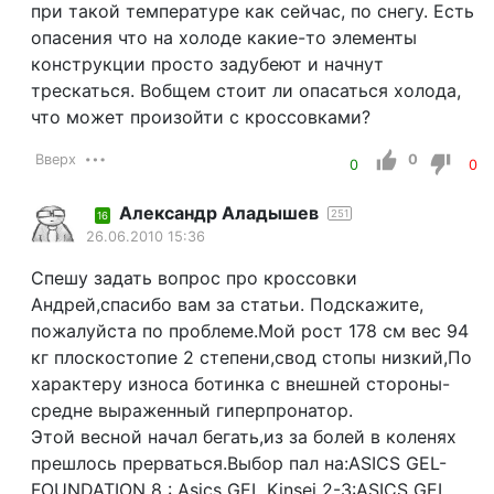
при такой температуре как сейчас, по снегу. Есть
опасения что на холоде какие-то элементы
конструкции просто задубеют и начнут
трескаться. Вобщем стоит ли опасаться холода,
что может произойти с кроссовками?
Вверх
0
0
0
Александр Аладышев
251
16
26.06.2010 15:36
Спешу задать вопрос про кроссовки
Андрей,спасибо вам за статьи. Подскажите,
пожалуйста по проблеме.Мой рост 178 см вес 94
кг плоскостопие 2 степени,свод стопы низкий,По
характеру износа ботинка с внешней стороны-
средне выраженный гиперпронатор.
Этой весной начал бегать,из за болей в коленях
прешлось прерваться.Выбор пал на:ASICS GEL-
FOUNDATION 8 : Asics GEL Kinsei 2-3:ASICS GEL