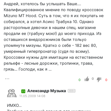
Андрей, хотелось бы услышать Ваше....
Квалифицированное мнение по поводу кроссовок
Mizuno MT Hood. Суть в том, что я их покупать не
собирался, а хотел Асикс Трабука 10. Однако
расторопные девочки в нашем спец. магазине
продали ее (трабуку мою!) до моего прихода. Из
оставшихся внедорожников были тольуо
упомянуте мизуны. Кратко о себе - 182 вес 80,
умеренный гиперпронатор (судя по всему).
Кроссовки нужны для имитации на естественном
рельефе - лесные дорожки, тропинки, трава,
грязь... Господи, как я ...
0
0
0
Александр Музыка
4884
23
11.05.2009 14:08
ИМХО...