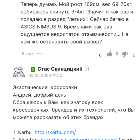
Теперь думаю. Мой рост 169см, вес 69-70кг,
собираюсь скинуть 3-4кг. Значит я как раз и
попадаю в разряд "легких". Сейчас бегаю в
ASICS NIMBUS 9. Временами как раз
ощущается недостаток отзывчивости... На
чем же остановить свой выбор?
Вверх
0
0
0
Стас Свинцицкий
2
17
05.06.2009 11:20
Экзотические кроссовки
Андрей, добрый день
Обращаюсь к Вам как знатоку всех
кроссовочных брендов и их технологий, что Вы
можете рассказать об этих брендах
1 Karhu
http://karhu.com/
2 Newton
http://www.newtonrunning.com/
( и их