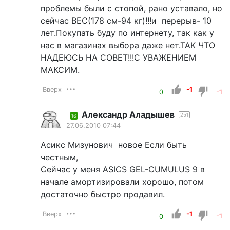
проблемы были с стопой, рано уставало, но
сейчас ВЕС(178 см-94 кг)!!!и перерыв- 10
лет.Покупать буду по интернету, так как у
нас в магазинах выбора даже нет.ТАК ЧТО
НАДЕЮСЬ НА СОВЕТ!!!С УВАЖЕНИЕМ
МАКСИМ.
Вверх
-1
0
-1
Александр Аладышев
251
16
27.06.2010 07:44
Асикс Мизунович новое Если быть
честным,
Сейчас у меня ASICS GEL-CUMULUS 9 в
начале амортизировали хорошо, потом
достаточно быстро продавил.
Вверх
-1
0
-1