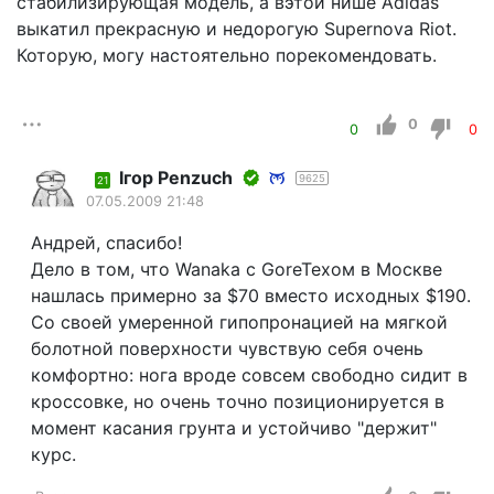
стабилизирующая модель, а вэтой нише Adidas
выкатил прекрасную и недорогую Supernova Riot.
Которую, могу настоятельно порекомендовать.
0
0
0
Iгор Penzuch
9625
21
07.05.2009 21:48
Андрей, спасибо!
Дело в том, что Wanaka с GoreTexом в Москве
нашлась примерно за $70 вместо исходных $190.
Со своей умеренной гипопронацией на мягкой
болотной поверхности чувствую себя очень
комфортно: нога вроде совсем свободно сидит в
кроссовке, но очень точно позиционируется в
момент касания грунта и устойчиво "держит"
курс.