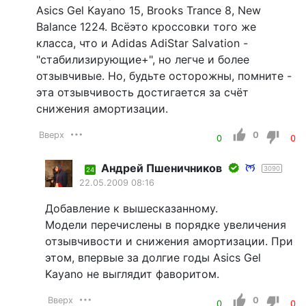
Asics Gel Kayano 15, Brooks Trance 8, New
Balance 1224. Всёэто кроссовки того же
класса, что и Аdidas АdiStar Salvation -
"стабилизирующие+", но легче и более
отзывчивые. Но, будьте осторожны, помните -
эта отзывчивость достигается за счёт
снижения амортизации.
Вверх
0
0
0
Андрей Пшеничников
3090
24
22.05.2009 08:16
Добавление к вышесказанному.
Модели перечислены в порядке увеличения
отзывчивости и снижения амортизации. При
этом, впервые за долгие годы Asics Gel
Kayano не выглядит фаворитом.
Вверх
0
0
0