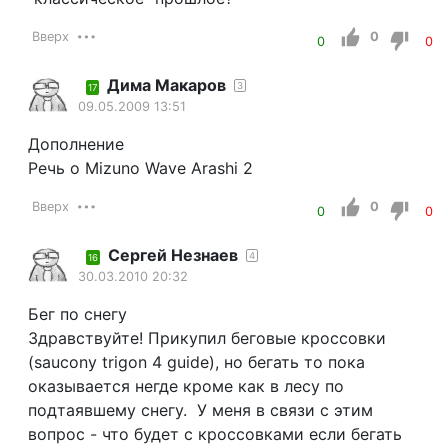
Вверх
0
0
0
Дима Макаров
3
17
09.05.2009 13:51
Дополнение
Речь о Mizuno Wave Arashi 2
Вверх
0
0
0
Сергей Незнаев
4
16
30.03.2010 20:32
Бег по снегу
Здравствуйте! Прикупил беговые кроссовки
(saucony trigon 4 guide), но бегать то пока
оказывается негде кроме как в лесу по
подтаявшему снегу. У меня в связи с этим
вопрос - что будет с кроссовками если бегать