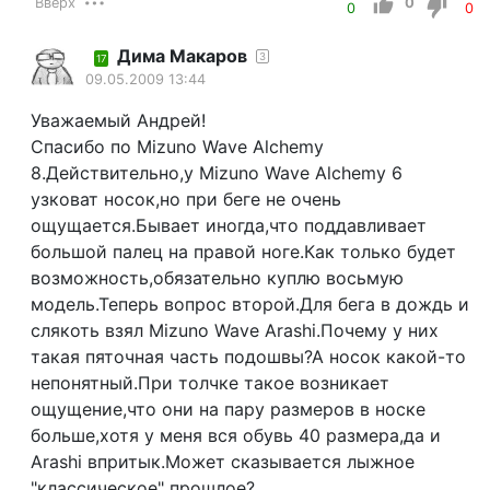
Вверх
0
0
0
Дима Макаров
3
17
09.05.2009 13:44
Уважаемый Андрей!
Спасибо по Mizuno Wave Alchemy
8.Действительно,у Mizuno Wave Alchemy 6
узковат носок,но при беге не очень
ощущается.Бывает иногда,что поддавливает
большой палец на правой ноге.Как только будет
возможность,обязательно куплю восьмую
модель.Теперь вопрос второй.Для бега в дождь и
слякоть взял Mizuno Wave Arashi.Почему у них
такая пяточная часть подошвы?А носок какой-то
непонятный.При толчке такое возникает
ощущение,что они на пару размеров в носке
больше,хотя у меня вся обувь 40 размера,да и
Arashi впритык.Может сказывается лыжное
"классическое" прошлое?