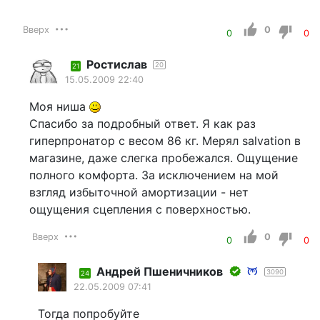
Вверх
0
0
0
Ростислав
20
21
15.05.2009 22:40
Моя ниша
Спасибо за подробный ответ. Я как раз
гиперпронатор с весом 86 кг. Мерял salvation в
магазине, даже слегка пробежался. Ощущение
полного комфорта. За исключением на мой
взгляд избыточной амортизации - нет
ощущения сцепления с поверхностью.
Вверх
0
0
0
Андрей Пшеничников
3090
24
22.05.2009 07:41
Тогда попробуйте