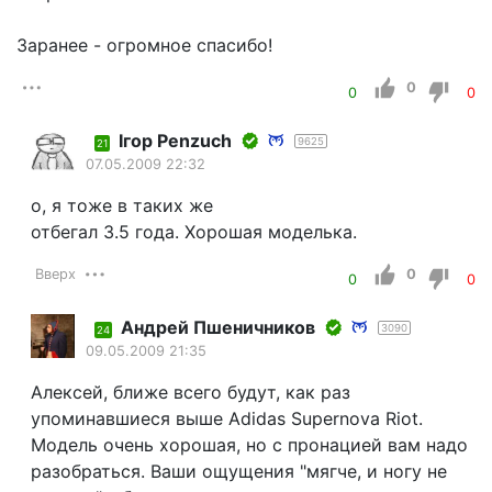
Заранее - огромное спасибо!
0
0
0
Iгор Penzuch
9625
21
07.05.2009 22:32
о, я тоже в таких же
отбегал 3.5 года. Хорошая моделька.
Вверх
0
0
0
Андрей Пшеничников
3090
24
09.05.2009 21:35
Алексей, ближе всего будут, как раз
упоминавшиеся выше Аdidas Supernova Riot.
Модель очень хорошая, но с пронацией вам надо
разобраться. Ваши ощущения "мягче, и ногу не