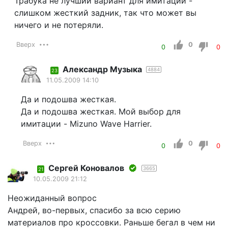
Трабука не лучший вариант для имитации -
слишком жесткий задник, так что может вы
ничего и не потеряли.
Вверх
0
0
0
Александр Музыка
4884
23
11.05.2009 14:10
Да и подошва жесткая.
Да и подошва жесткая. Мой выбор для
имитации - Mizuno Wave Harrier.
Вверх
0
0
0
Сергей Коновалов
3665
21
10.05.2009 21:12
Неожиданный вопрос
Андрей, во-первых, спасибо за всю серию
материалов про кроссовки. Раньше бегал в чем ни