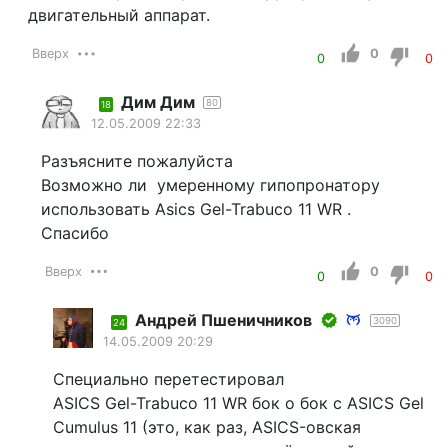
двигательный аппарат.
Вверх
0
0
0
Дим Дим
80
18
12.05.2009 22:33
Разъясните пожалуйста
Возможно ли умеренному гипопронатору
использовать Asics Gel-Trabuco 11 WR .
Спасибо
Вверх
0
0
0
Андрей Пшеничников
3090
24
14.05.2009 20:29
Cпециально перетестировал
ASICS Gel-Trabuco 11 WR бок о бок с ASICS Gel
Cumulus 11 (это, как раз, ASICS-овская