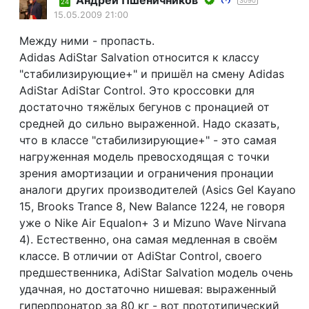
3090
24
15.05.2009 21:00
Между ними - пропасть.
Аdidas АdiStar Salvation относится к классу
"стабилизирующие+" и пришёл на смену Аdidas
АdiStar АdiStar Control. Это кроссовки для
достаточно тяжёлых бегунов с пронацией от
средней до сильно выраженной. Надо сказать,
что в классе "стабилизирующие+" - это самая
нагруженная модель превосходящая с точки
зрения амортизации и ограничения пронации
аналоги других производителей (Asics Gel Kayano
15, Brooks Trance 8, New Balance 1224, не говоря
уже о Nike Air Equalon+ 3 и Mizuno Wave Nirvana
4). Естественно, она самая медленная в своём
классе. В отличии от АdiStar Control, своего
предшественника, АdiStar Salvation модель очень
удачная, но достаточно нишевая: выраженный
гиперпронатор за 80 кг - вот прототипический