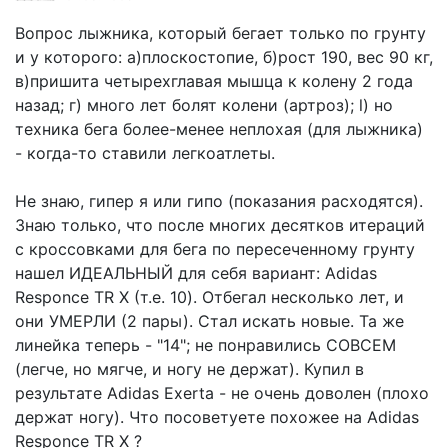
Вопрос лыжника, который бегает только по грунту
и у которого: а)плоскостопие, б)рост 190, вес 90 кг,
в)пришита четырехглавая мышца к колену 2 года
назад; г) много лет болят колени (артроз); l) но
техника бега более-менее неплохая (для лыжника)
- когда-то ставили легкоатлеты.
Не знаю, гипер я или гипо (показания расходятся).
Знаю только, что после многих десятков итераций
с кроссовками для бега по пересеченному грунту
нашел ИДЕАЛЬНЫЙ для себя вариант: Adidas
Responce TR X (т.е. 10). Отбегал несколько лет, и
они УМЕРЛИ (2 пары). Стал искать новые. Та же
линейка теперь - "14"; не понравились СОВСЕМ
(легче, но мягче, и ногу не держат). Купил в
результате Adidas Exerta - не очень доволен (плохо
держат ногу). Что посоветуете похожее на Adidas
Responce TR X ?