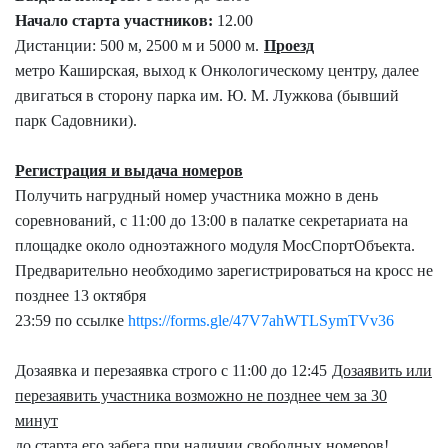
Начало старта участников:
12.00
Дистанции: 500 м, 2500 м и 5000 м.
П
роезд
метро Каширская, выход к Онкологическому центру, далее
двигаться в сторону парка им. Ю. М. Лужкова (бывший
парк Садовники).
Регистрация и выдача номеров
П
олучить нагрудный номер участника можно в день
соревнований, с 11:00 до 13:00 в палатке секретариата на
площадке около одноэтажного модуля МосСпортОбъекта.
Предварительно необходимо зарегистрироваться на кросс не
позднее 13 октября
23:59 по ссылке
https://forms.gle/47V7ahWTLSymTVv36
Дозаявка и перезаявка строго с 11:00 до 1
2
:
45
Дозаявить или
перезаявить участника возможно не позднее чем за 30
минут
до старта его забега при наличии свободных номеров!