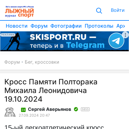
Войти
Новости
Форум
Фотографии
Протоколы
Архи
РЕКЛАМА
Форум
Бег, кроссовки
Кросс Памяти Полторака
Михаила Леонидовича
19.10.2024
Сергей Аверьянов
5855
24
27.09.2024 20:47
1
5
-
ый
легкоатлетическ
ий
кросс,