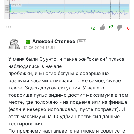
+2
+2
0
Алексей Степнов
8946
19
12.06.2024 18:51
У меня были Суунто, и такие же "скачки" пульса
наблюдались в начале
пробежки, и многие бегуны с совершенно
разными часами отмечали то же самое, бывает
такое. Здесь другая ситуация. У вашего
товарища пульс видимо достиг максимума в том
месте, где положено - на подьеме или на финише
(если я неверно истолковал, пусть поправит). И
этот максимум на 10 уд/мин превысил данные
тестирования.
По-прежнему настаиваете на глюке и советуете