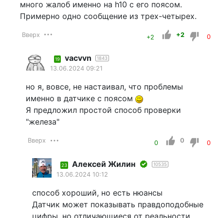
много жалоб именно на h10 с его поясом.
Примерно одно сообщение из трех-четырех.
Вверх
+2
+2
0
vacvvn
1843
19
13.06.2024 09:21
но я, вовсе, не настаивал, что проблемы
именно в датчике с поясом
Я предложил простой способ проверки
"железа"
Вверх
0
0
0
Алексей Жилин
10535
23
13.06.2024 10:12
способ хороший, но есть нюансы
Датчик может показывать правдоподобные
цифры, но отличающиеся от реальности