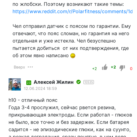
по жлобски. Поэтому возникают такие темы:
https://www.reddit.com/r/Polarfitness/comments/1dc
Чел отправил датчик с поясом по гарантии. Ему
отвечают, что пояс сломан, но гарантия на него
отдельная и уже истекла. Чел безуспешно
пытается добиться от них подтверждения, где
об этом явно написано
Вверх
+2
+2
0
Алексей Жилин
10535
23
12.06.2024 18:59
h10 - отличный пояс
Года 3-4 прослужил, сейчас рвется резина,
прикрывающая электроды. Если работал - глюков
не было, все точно и без задержек. Если батарея
садится - не эпизодические глюки, как на суунто,
а резкая деградация, сразу понятно, в чем дело.