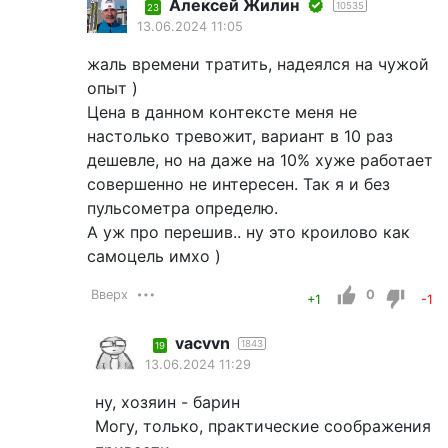
Алексей Жилин
10535
23
13.06.2024 11:05
жаль времени тратить, надеялся на чужой
опыт )
Цена в данном контексте меня не
настолько тревожит, вариант в 10 раз
дешевле, но на даже на 10% хуже работает
совершенно не интересен. Так я и без
пульсометра определю.
А уж про перешив.. ну это кроилово как
самоцель имхо )
Вверх
0
+1
-1
vacvvn
1843
19
13.06.2024 11:29
ну, хозяин - барин
Могу, только, практические соображения