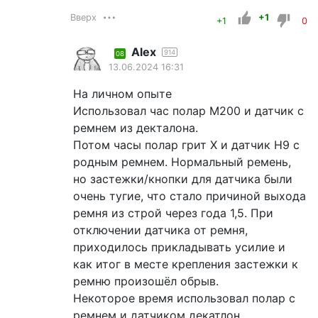
Вверх
+1
+1
0
Alex
914
08
13.06.2024 16:31
На личном опыте
Использовал час полар М200 и датчик с
ремнем из декталона.
Потом часы полар грит Х и датчик Н9 с
родным ремнем. Нормальный ремень,
но застежки/кнопки для датчика были
очень тугие, что стало причиной выхода
ремня из строй через года 1,5. При
отключении датчика от ремня,
приходилось прикладывать усилие и
как итог в месте крепления застежки к
ремню произошёл обрыв.
Некоторое время использовал полар с
ремнем и датчиком декатлон.