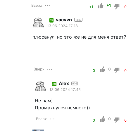
Вверх
+1
+1
0
vacvvn
1843
19
13.06.2024 17:18
плюсанул, но это же не для меня ответ?
Вверх
0
0
0
Alex
914
08
13.06.2024 17:45
Не вам)
Промахнулся немного))
Вверх
0
0
0