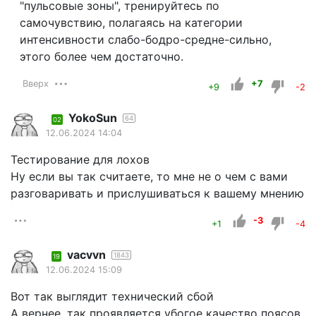
"пульсовые зоны", тренируйтесь по
самочувствию, полагаясь на категории
интенсивности слабо-бодро-средне-сильно,
этого более чем достаточно.
Вверх
+7
+9
-2
YokoSun
64
02
12.06.2024 14:04
Тестирование для лохов
Ну если вы так считаете, то мне не о чем с вами
разговаривать и прислушиваться к вашему мнению
-3
+1
-4
vacvvn
1843
19
12.06.2024 15:09
Вот так выглядит технический сбой
А вернее, так проявляется убогое качество поясов