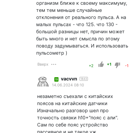
организм ближе к своему максимуму,
тем тем меньше случайные
отклонения от реального пульса. А на
малых пульсах - что 125. что 130 -
большой разницы нет, причин может
быть много и нет смысла по этому
поводу задумываться. И использовать
пульсометр )
Вверх
+1
+2
-1
vacvvn
1843
19
14.06.2024 08:10
незаметно съехали с китайских
поясов на китайские датчики
Изначально разговор шел про
точность связки h10+"пояс с али".
Сам по себе пояс устройство
пассивное и не такое уж