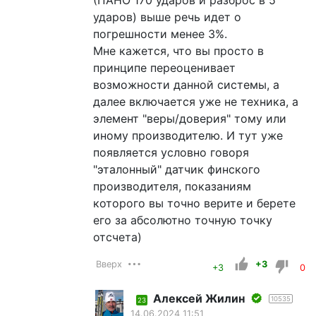
ударов) выше речь идет о
погрешности менее 3%.
Мне кажется, что вы просто в
принципе переоценивает
возможности данной системы, а
далее включается уже не техника, а
элемент "веры/доверия" тому или
иному производителю. И тут уже
появляется условно говоря
"эталонный" датчик финского
производителя, показаниям
которого вы точно верите и берете
его за абсолютно точную точку
отсчета)
Вверх
+3
+3
0
Алексей Жилин
10535
23
14.06.2024 11:51