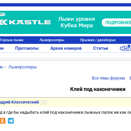
АМА
Горные лыжи
Лыжероллеры
Прыжки / двоеборье
ии
Протоколы
Архив номеров
Статьи
ум
Лыжероллеры
Все темы форума
Клей под наконечники
ндрий Классический
746
д а где бы надыбать клей под наконечники лыжных палок ии как он