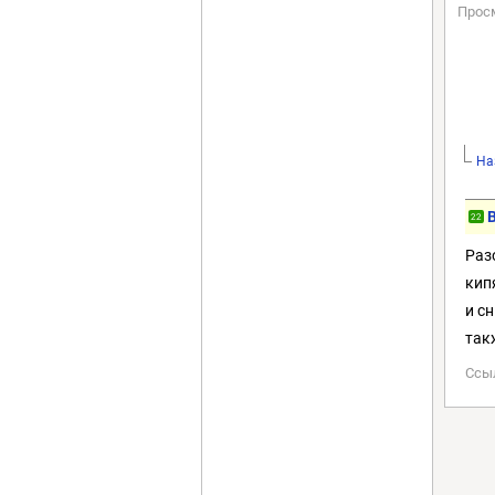
Прос
На
22
Раз
кип
и с
так
Ссы