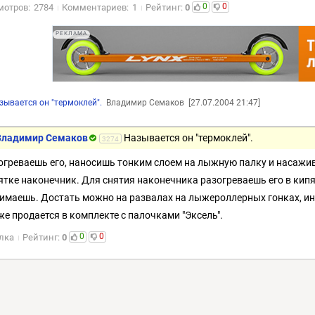
0
0
мотров:
2784
Комментариев:
1
Рейтинг:
0
РЕКЛАМА
зывается он "термоклей".
Владимир Семаков
[27.07.2004 21:47]
Владимир Семаков
Называется он "термоклей".
3274
огреваешь его, наносишь тонким слоем на лыжную палку и насажи
ятке наконечник. Для снятия наконечника разогреваешь его в кипят
нимаешь. Достать можно на развалах на лыжероллерных гонках, ино
же продается в комплекте с палочками "Эксель".
0
0
лка
Рейтинг:
0