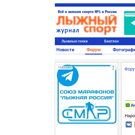
РЕКЛ
Лыжные гонки
Биатлон
Новости
Форум
Фотограф
РЕКЛАМА
Фор
А
22
Наро