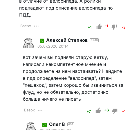
в отличие от велосипеда. А ролики
подпадают под описание велосипеда по
ПДД.
Вверх
-1
+1
-2
Алексей Степнов
8946
19
05.07.2026 20:14
вот зачем вы подняли старую ветку,
написали некомпетентное мнение и
продолжаете на нем настаивать? Найдите
в пдд определение "велосипед", затем
"пешеход", затем хорошо бы извиниться за
флуд, но не обязательно, достаточно
больше ничего не писать
Вверх
+6
+7
-1
Олег В
602
22