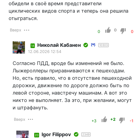
обидели в своё время представители
циклических видов спорта и теперь она решила
отыграться.
Вверх
0
0
0
Николай Кабанен
10303
14
12.06.2026 12:54
Согласно ПДД, вроде бы изменений не было.
Лыжероллеры приравниваются к пешеходам.
Но, есть правило, что в отсутствие пешеходной
дорожки, движение по дороге должно быть по
левой стороне, навстречу машинам. А вот это
никто не выполняет. За это, при желании, могут
и штрафануть.
Вверх
+2
+3
-1
Igor Filippov
2349
20