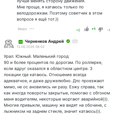
лучше менять сторону движения.
Мне проще, я катаюсь только по
велодорожкам. Поэтому советчик в этом
вопросе я ещё тот.))
Вверх
+1
+2
-1
Черненков Андрей
117
06
13.06.2026 08:02
Урал. Южный. Маленький город
90 и более процентов по дорогам. По роллерке,
если вдруг оказался в областном центре. 3
локации где катаюсь. Отношение всегда
адекватное, и даже дружелюбно. Дпс проезжают
мимо, не ос ановились ни разу. Езжу справа, так
как иногда повороты закрытые, помогаю с обгоном
меня водителям, некоторые моргают аварийной))).
Многие привыкли, машину же видят на обочине, с
лыжником на заднем стекле, значит катаюсь))).