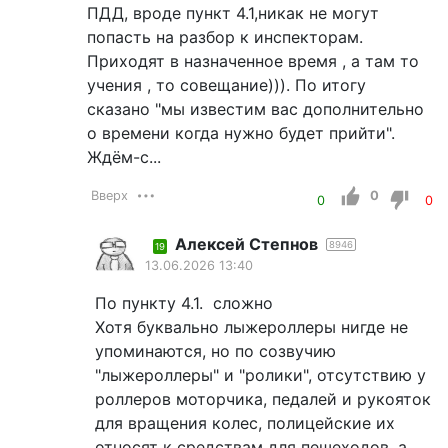
ПДД, вроде пункт 4.1,никак не могут
попасть на разбор к инспекторам.
Приходят в назначенное время , а там то
учения , то совещание))). По итогу
сказано "мы известим вас дополнительно
о времени когда нужно будет прийти".
Ждём-с...
Вверх
0
0
0
Алексей Степнов
8946
19
13.06.2026 13:40
По пункту 4.1. сложно
Хотя буквально лыжероллеры нигде не
упоминаются, но по созвучию
"лыжероллеры" и "ролики", отсутствию у
роллеров моторчика, педалей и рукояток
для вращения колес, полицейские их
относят к средствам для пешеходов, а