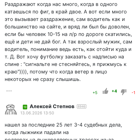
Раздражают когда нас много, когда в одного
катаешься по фиг, в край двое. А вот если много
это вызывает раздражение, сам водитель как и
большинство на сайте, и вряд ли был бы доволен,
если бы человек 10-15 на л/р по дороге скатились,
ещё и дети не дай бог. А так взрослый мужик, сам
водитель, понимание ведь есть, как отойти куда и
т. Д. Вот хочу футболку заказать с надписью на
спине : "сигнальте не стесняйтесь, я прижмусь к
краю")))), потому что когда ветер в лицо
некоторых не сразу слышишь.
+4
+5
-1
Алексей Степнов
8946
19
13.06.2026 13:50
нашел за последние 25 лет 3-4 судебных дела,
когда лыжники падали на
роллерах на лыжероллерных трассах из-за