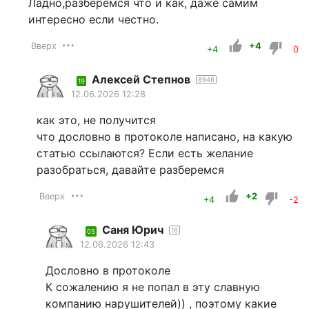
Ладно,разберемся что и как, даже самим
интересно если честно.
Вверх
+4
+4
0
Алексей Степнов
8946
19
12.06.2026 12:28
как это, не получится
что дословно в протоколе написано, на какую
статью ссылаются? Если есть желание
разобраться, давайте разберемся
Вверх
+2
+4
-2
Саня Юрич
16
05
12.06.2026 12:43
Дословно в протоколе
К сожалению я не попал в эту славную
компанию нарушителей)) , поэтому какие