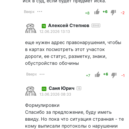
иск в суд, если будет предмет иска.
Вверх
+6
+8
-2
Алексей Степнов
8946
19
12.06.2026 13:13
еще нужен адрес правонарушения, чтобы
в картах посмотреть этот участок
дороги, ее статус, разметку, знаки,
обустройство обочины
Вверх
+6
+7
-1
Саня Юрич
16
05
13.06.2026 08:33
Формулировки
Спасибо за предложение, буду иметь
ввиду. Но пока что ситуация странная - те
кому выписали протоколы о нарушении