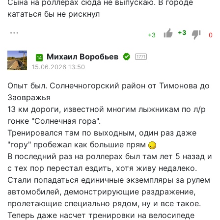
Сына на роллерах сюда не выпускаю. В городе
кататься бы не рискнул
+3
+3
0
Mихаил Воробьев
1771
14
15.06.2026 13:50
Опыт был. Солнечногорский район от Тимонова до
Заовражья
13 км дороги, известной многим лыжникам по л/р
гонке "Солнечная гора".
Тренировался там по выходным, один раз даже
"гору" пробежал как большие прям
В последний раз на роллерах был там лет 5 назад и
с тех пор перестал ездить, хотя живу недалеко.
Стали попадаться единичные экземпляры за рулем
автомобилей, демонстрирующие раздражение,
пролетающие специально рядом, ну и все такое.
Теперь даже насчет тренировки на велосипеде