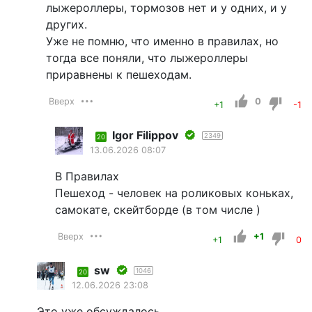
лыжероллеры, тормозов нет и у одних, и у
других.
Уже не помню, что именно в правилах, но
тогда все поняли, что лыжероллеры
приравнены к пешеходам.
Вверх
0
+1
-1
Igor Filippov
2349
20
13.06.2026 08:07
В Правилах
Пешеход - человек на роликовых коньках,
самокате, скейтборде (в том числе )
Вверх
+1
+1
0
sw
1046
20
12.06.2026 23:08
Это уже обсуждалось