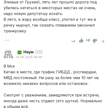
Элиаша от Грузии), пять лет прошло дорога под
убилась кататься в некоторых местах не очень,
надо новую депутатшу искать.
В лето, в жару вообще класс, употел и тут же в
речку нырнул, так сказать плаванием закончил
тренировку
+2
+4
-2
Наум
4756
22
14.06.2026 08:48
В Мск
Катаю в месте, где трафик ГИБДД , росгвардии,
МВД постоянный. Ни разу за более чем 10 лет не
возникло никаких вопросов или остановок.
Смотрят с уважением, замедляются при встрече,
иногда даже честь отдают (это шутка). Нормально
в общем всё.