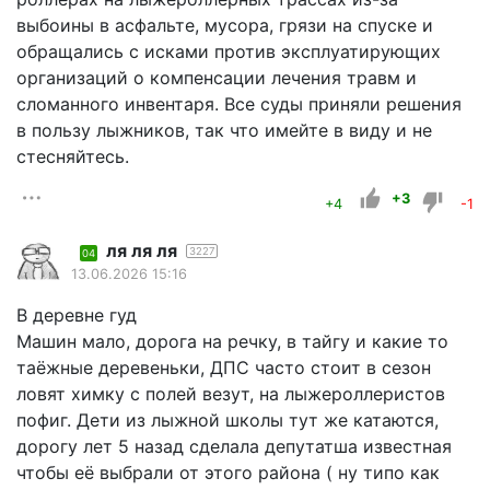
выбоины в асфальте, мусора, грязи на спуске и
обращались с исками против эксплуатирующих
организаций о компенсации лечения травм и
сломанного инвентаря. Все суды приняли решения
в пользу лыжников, так что имейте в виду и не
стесняйтесь.
+3
+4
-1
ля ля ля
3227
04
13.06.2026 15:16
В деревне гуд
Машин мало, дорога на речку, в тайгу и какие то
таёжные деревеньки, ДПС часто стоит в сезон
ловят химку с полей везут, на лыжероллеристов
пофиг. Дети из лыжной школы тут же катаются,
дорогу лет 5 назад сделала депутатша известная
чтобы её выбрали от этого района ( ну типо как