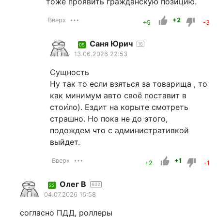
тоже проявить гражданскую позицию.
Вверх
+2
+5
-3
Саня Юрич
16
05
13.06.2026 22:53
Сущность
Ну так то если взяться за товарища , то
как минимум авто своё поставит в
стои́ло). Ездит на корыте смотреть
страшно. Но пока не до этого,
подождем что с административкой
выйдет.
Вверх
+1
+2
-1
Олег В
602
22
04.07.2026 16:58
согласно ПДД, роллеры